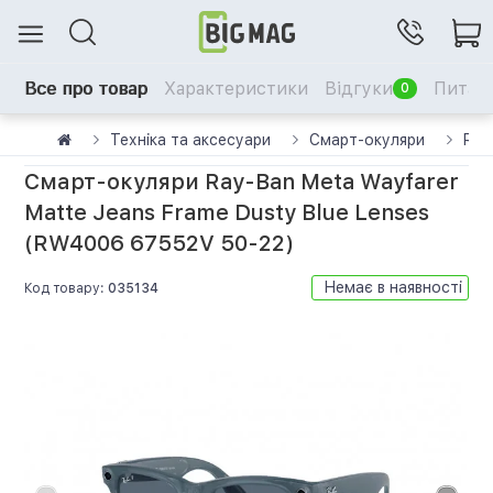
Все про товар
Характеристики
Відгуки
Питанн
0
Техніка та аксесуари
Смарт-окуляри
Ray
Смарт-окуляри Ray-Ban Meta Wayfarer
Matte Jeans Frame Dusty Blue Lenses
(RW4006 67552V 50-22)
Немає в наявності
Код товару:
035134