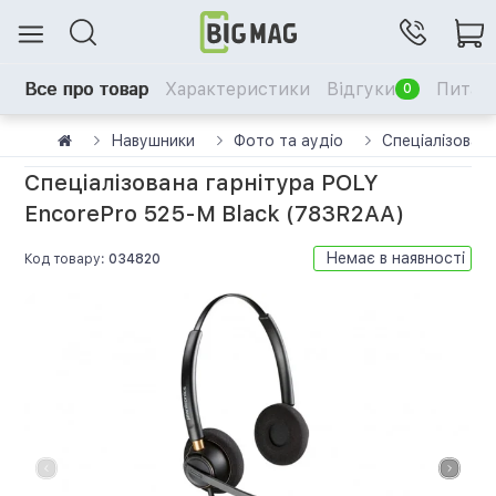
Все про товар
Характеристики
Відгуки
Питанн
0
Навушники
Фото та аудіо
Спеціалізован
Спеціалізована гарнітура POLY
EncorePro 525-M Black (783R2AA)
Немає в наявності
Код товару:
034820