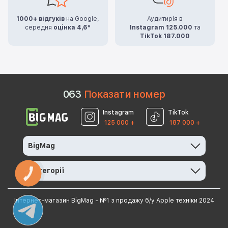
1000+ відгуків
на Google,
Аудитирія в
середня
оцінка 4,6*
Instagram 125.000
та
TikTok 187.000
0
6
3
Показати номер
Instagram
TikTok
125 000 +
187 000 +
BigMag
Категорії
КНОПКА
ЗВ'ЯЗКУ
Інтернет-магазин BigMag - №1 з продажу б/у Apple техніки 2024