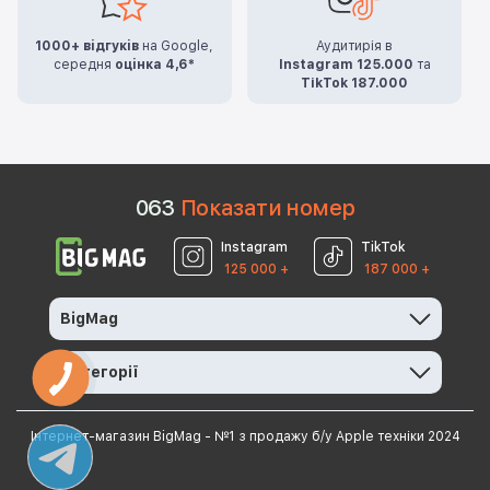
1000+ відгуків
на Google,
Аудитирія в
середня
оцінка 4,6*
Instagram 125.000
та
TikTok 187.000
0
6
3
Показати номер
Instagram
TikTok
125 000 +
187 000 +
BigMag
Категорії
Інтернет-магазин BigMag - №1 з продажу б/у Apple техніки 2024