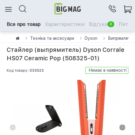
Все про товар
Характеристики
Відгуки
Питанн
0
Техніка та аксесуари
Dyson
Випрямлячі 
Стайлер (выпрямитель) Dyson Corrale
HS07 Ceramic Pop (508325-01)
Немає в наявності
Код товару:
033523