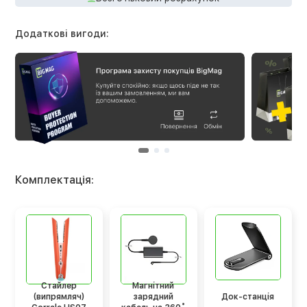
Додаткові вигоди:
Комплектація:
Стайлер
Магнітний
(випрямляч)
зарядний
Док-станція