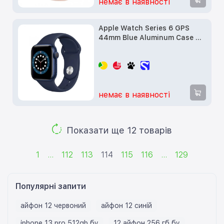
немає в наявності
Apple Watch Series 6 GPS
44mm Blue Aluminum Case w.
Deep Navy Sport B. (M00J3) б/
у
немає в наявності
Показати ще 12 товарів
1
...
112
113
114
115
116
...
129
Популярні запити
айфон 12 червоний
айфон 12 синій
iphone 13 pro 512gb бу
12 айфон 256 гб бу