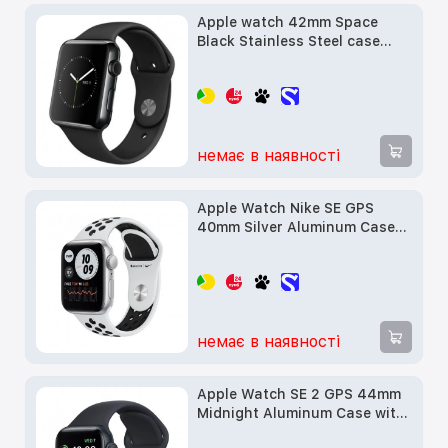
Apple watch 42mm Space
Black Stainless Steel case
with black sport band
(MLC82) 5/5 б/у
немає в наявності
Apple Watch Nike SE GPS
40mm Silver Aluminum Case
w. Pure Platinum/Black Nike
Sport B. (MYYD2) б/у
немає в наявності
Apple Watch SE 2 GPS 44mm
Midnight Aluminum Case with
Midnight Sport Band (MNK03)