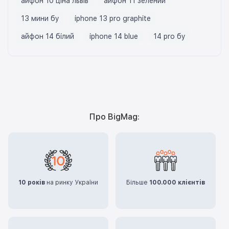
айфон 10 ціна львів
айфон 11 зелений
13 мини бу
iphone 13 pro graphite
айфон 14 білий
iphone 14 blue
14 pro бу
Про BigMag:
10 років
на ринку України
Більше
100.000 клієнтів