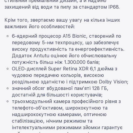
стильний преміальний дизайн, а й надійно
захищений від води та пилу за стандартом IP68.
Крім того, звертаємо вашу увагу на кілька інших
важливих його особливостей:
6-ядерний процесор A15 Bionic, створений по
передовому 5-нм техпроцесу, що забезпечує
високу продуктивність та енергоефективність.
Додаток Antutu оцінює його обчислювальну
потужність більш ніж 1.300.000 балів;
OLED-дисплей Super Retina XDR 6,1 дюйма з
чудовою передачею кольорів, високою
роздільною здатністю і підтримкою Dolby Vision;
значний обсяг вбудованої пам'яті 128 ГБ,
достатній для більшості користувачів;
трьохмодульний камера професійного рівня з
телефото-об'єктивом, ширококутною та
надширококутною камерами, оптичною
стабілізацією, нічним режимом та
інтелектуальними режимами зйомки гарантує