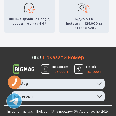
1000+ відгуків
на Google,
Аудитирія в
середня
оцінка 4,6*
Instagram 125.000
та
TikTok 187.000
0
6
3
Показати номер
Instagram
TikTok
125 000 +
187 000 +
BigMag
Категорії
Інтернет-магазин BigMag - №1 з продажу б/у Apple техніки 2024