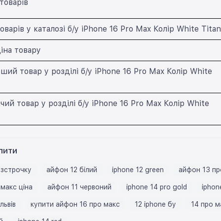
товарів
оварів у каталозі б/у iPhone 16 Pro Max Колір White Tita
іна товару
ий товар у розділі б/у iPhone 16 Pro Max Колір White
й товар у розділі б/у iPhone 16 Pro Max Колір White
пити
озстрочку
айфон 12 білий
iphone 12 green
айфон 13 пр
макс ціна
айфон 11 червоний
iphone 14 pro gold
iphon
львів
купити айфон 16 про макс
12 iphone бу
14 про м