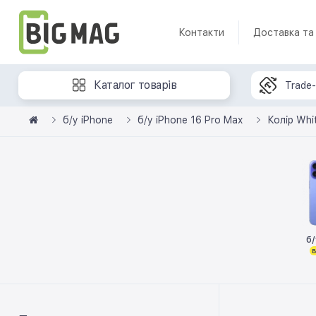
Контакти
Доставка та
Каталог товарів
Trade-
б/у iPhone
б/у iPhone 16 Pro Max
Колір Whi
б/
в