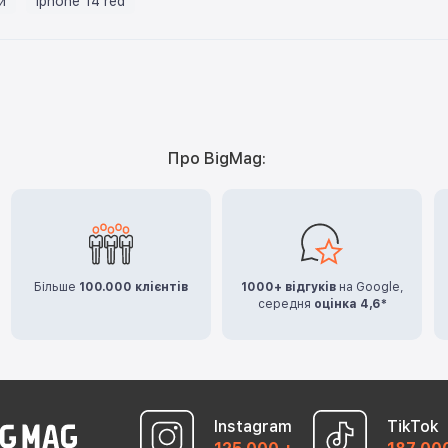
й
iphone 14 red
Про BigMag:
Більше
100.000 клієнтів
1000+ відгуків
на Google,
середня
оцінка 4,6*
Instagram
TikTok