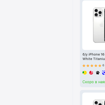
б/у iPhone 1
White Titan
6
Скоро в ная