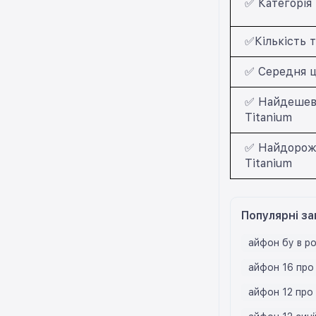
✅ Категорія 
✅Кількість т
✅ Середня ц
✅ Найдешевш
Titanium
✅ Найдорожчи
Titanium
Популярні за
айфон бу в р
айфон 16 про 
айфон 12 про 