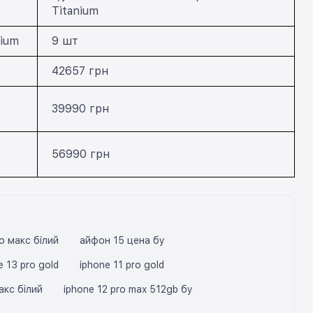
Titanium
nium
9 шт
42657 грн
39990 грн
56990 грн
о макс білий
айфон 15 цена бу
e 13 pro gold
iphone 11 pro gold
акс білий
iphone 12 pro max 512gb бу