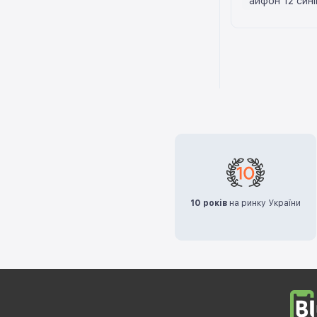
айфон 12 сині
10 років
на ринку України