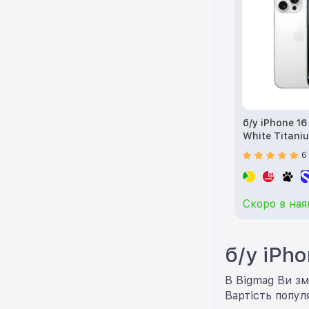
б/у iPhone 16
White Titani
6
Скоро в ная
б/у iPho
В Bigmag Ви зм
Вартість популя