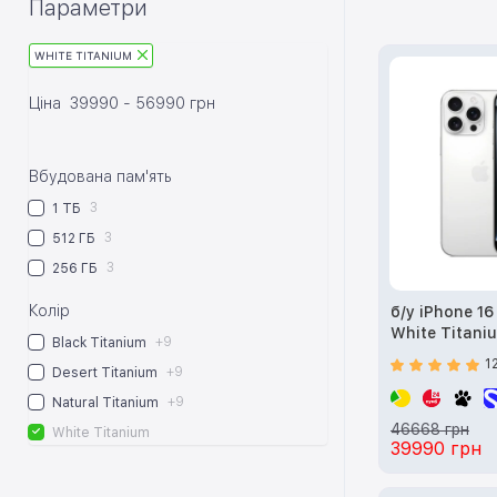
Параметри
WHITE TITANIUM
Ціна
39990
-
56990
грн
Вбудована пам'ять
3
1 ТБ
3
512 ГБ
3
256 ГБ
Колір
б/у iPhone 1
White Titani
+9
Black Titanium
1
+9
Desert Titanium
+9
Natural Titanium
46668 грн
White Titanium
39990 грн