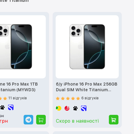
ite Titanium
one 16 Pro Max 1TB
б/у iPhone 16 Pro Max 256GB
itanium (MYWD3)
Dual SIM White Titanium
(MYTN3)
11 відгуків
6 відгуків
рн
грн
Скоро в наявності