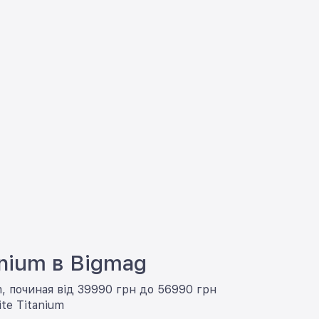
anium в Bigmag
m, починая від 39990 грн до 56990 грн
ite Titanium