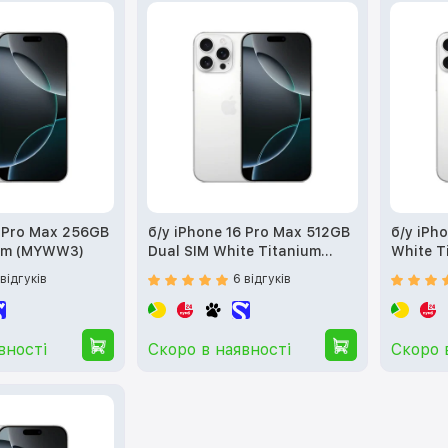
6 Pro Max 256GB
б/у iPhone 16 Pro Max 512GB
б/у iPh
ium (MYWW3)
Dual SIM White Titanium
White T
(MYTT3)
 відгуків
6 відгуків
вності
Скоро в наявності
Скоро 