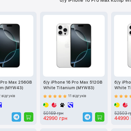
б/у iPhone 16 Pro Max Колір Wh
6 Pro Max 256GB
б/у iPhone 16 Pro Max 512GB
б/у iPh
um (MYW43)
White Titanium (MYW83)
White T
2 відгуків
11 відгуків
50169 грн
52503 г
42990 грн
44990 