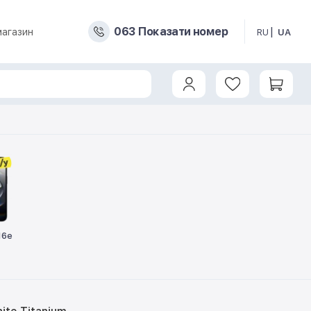
0
6
3
Показати номер
магазин
RU
UA
16e