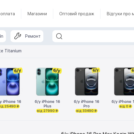
 оплата
Магазини
Оптовий продаж
Відгуки про 
in
Ремонт
te Titanium
у iPhone 16
б/у iPhone 16
б/у iPhone 16
б/у iPhone 
Plus
Pro
ід 25490 ₴
від 0 ₴
від 27990 ₴
від 33490 ₴