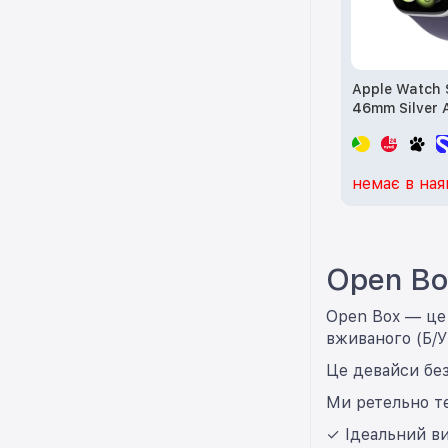
Apple Watch 
46mm Silver A
Purple Fog S.
(MEVA4) (Ope
немає в ная
Open Bo
Open Box — це 
вживаного (Б/У
Це девайси без
Ми ретельно т
✓ Ідеальний ви