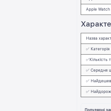
Apple Watch
Характе
Назва харак
✅ Категорія 
✅Кількість т
✅ Середня ц
✅ Найдешевш
✅ Найдорожч
Популярні за