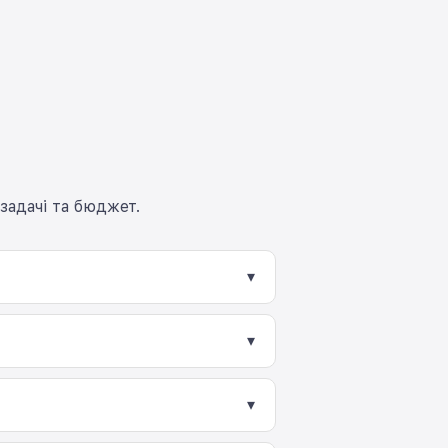
задачі та бюджет.
▾
ікою Apple. Перед продажем кожен
ку основних функцій.
▾
Термін гарантії може залежати від
▾
ристання або знаходяться майже у