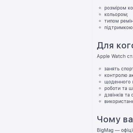
розміром ко
кольором;
типом ремін
підтримкою 
Для ког
Apple Watch ст
занять спор
контролю ак
щоденного 
роботи та ш
дзвінків та 
використанн
Чому ва
BigMag — офіці