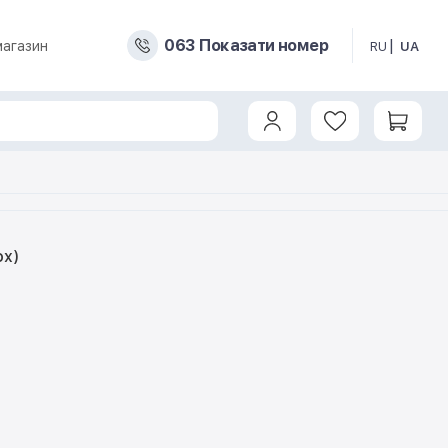
0
6
3
Показати номер
магазин
RU
UA
ox)