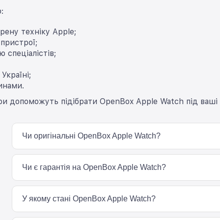
:
рену техніку Apple;
 пристрої;
ю спеціалістів;
Україні;
инами.
 допоможуть підібрати OpenBox Apple Watch під ваші 
Чи оригінальні OpenBox Apple Watch?
Так, усі OpenBox Apple Watch у BigMag є оригінальною техн
пристрій проходить перевірку серійного номера та діагности
Чи є гарантія на OpenBox Apple Watch?
Так, на OpenBox Apple Watch надається гарантія від BigMag. 
конкретної моделі та стану пристрою.
У якому стані OpenBox Apple Watch?
Більшість OpenBox Apple Watch мають мінімальні сліди вико