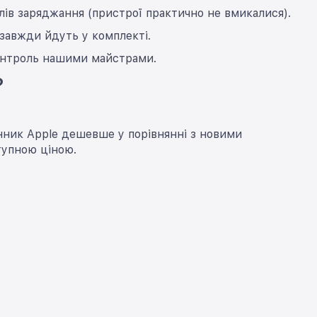
лів заряджання (пристрої практично не вмикалися).
 завжди йдуть у комплекті.
контроль нашими майстрами.
?
ник Apple дешевше у порівнянні з новими
тупною ціною.