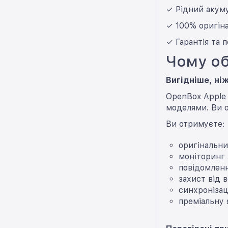
✓ Рідний акуму
✓ 100% оригіна
✓ Гарантія та
Чому об
Вигідніше, ні
OpenBox Apple
моделями. Ви о
Ви отримуєте:
оригінальни
моніторинг 
повідомленн
захист від 
синхронізац
преміальну 