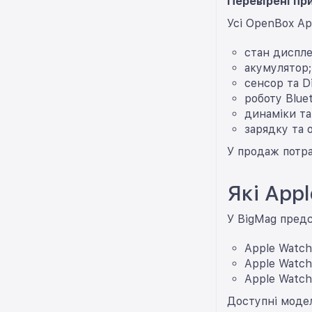
Перевірені пр
Усі OpenBox Ap
стан диспле
акумулятор;
сенсор та Di
роботу Bluet
динаміки та
зарядку та 
У продаж потра
Які App
У BigMag предс
Apple Watch
Apple Watch 
Apple Watch 
Доступні модел