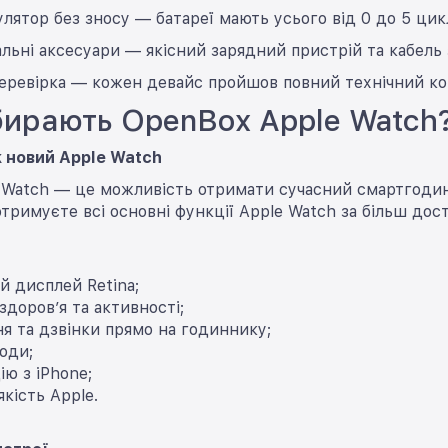
лятор без зносу — батареї мають усього від 0 до 5 цик
льні аксесуари — якісний зарядний пристрій та кабель
 перевірка — кожен девайс пройшов повний технічний 
ирають OpenBox Apple Watch
ж новий Apple Watch
 Watch — це можливість отримати сучасний смартгодин
тримуєте всі основні функції Apple Watch за більш дос
й дисплей Retina;
здоров’я та активності;
я та дзвінки прямо на годиннику;
води;
ію з iPhone;
якість Apple.