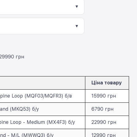
ять перевірку та тестування.
▾
нший пристрій Apple за програмою
.
▾
ервісом Нова Пошта. Також доступний
 29990 грн
Ціна товару
Alpine Loop (MQF03/MQFR3) б/в
15990 грн
Band (MKQ53) б/у
6790 грн
lpine Loop - Medium (MX4F3) б/у
22990 грн
Band - M/L (MWWQ3) б/у
12990 грн