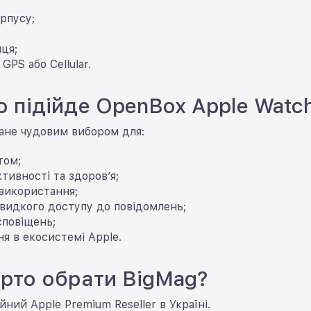
рпусу;
ця;
GPS або Cellular.
о підійде OpenBox Apple Watc
ане чудовим вибором для:
том;
тивності та здоров’я;
використання;
видкого доступу до повідомлень;
сповіщень;
я в екосистемі Apple.
рто обрати BigMag?
йний Apple Premium Reseller в Україні.