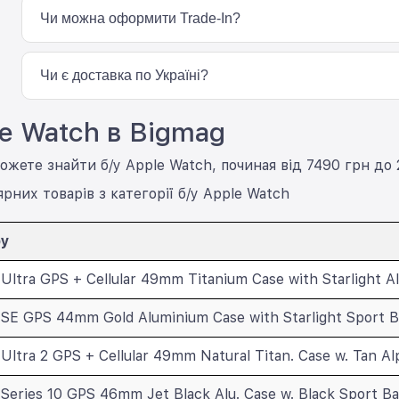
стані нових пристроїв. Перед продажем усі годинники проход
Чи можна оформити Trade-In?
Так, ви можете здати свій старий iPhone, Apple Watch або і
Trade-In та отримати знижку на покупку OpenBox Apple Watch
Чи є доставка по Україні?
Так, ми доставляємо OpenBox Apple Watch по всій Україні с
le Watch в Bigmag
самовивіз із магазинів BigMag.
ожете знайти б/у Apple Watch, починая від 7490 грн до
рних товарів з категорії б/у Apple Watch
ру
Ultra GPS + Cellular 49mm Titanium Case with Starlight 
SE GPS 44mm Gold Aluminium Case with Starlight Sport 
Ultra 2 GPS + Cellular 49mm Natural Titan. Case w. Tan A
Series 10 GPS 46mm Jet Black Alu. Case w. Black Sport 