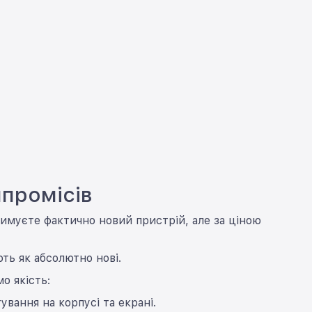
промісів
римуєте фактично новий пристрій, але за ціною
ть як абсолютно нові.
о якість:
вання на корпусі та екрані.