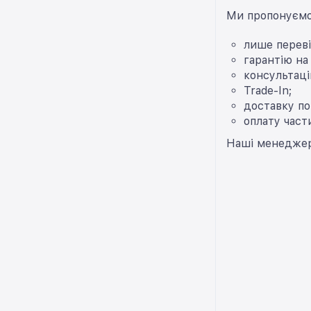
Ми пропонуємо
лише переві
гарантію на
консультаці
Trade-In;
доставку по 
оплату част
Наші менеджери