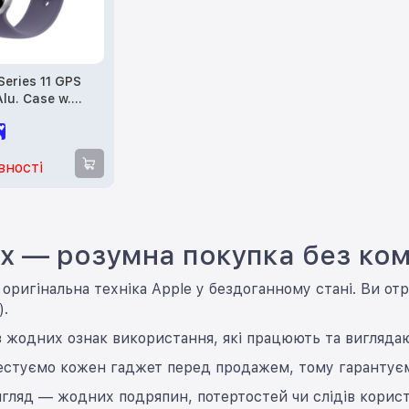
Series 11 GPS
lu. Case w.
 Band - M/L
n Box)
вності
x — розумна покупка без ком
оригінальна техніка Apple у бездоганному стані. Ви от
).
 жодних ознак використання, які працюють та виглядаю
естуємо кожен гаджет перед продажем, тому гарантуєм
гляд — жодних подряпин, потертостей чи слідів користу