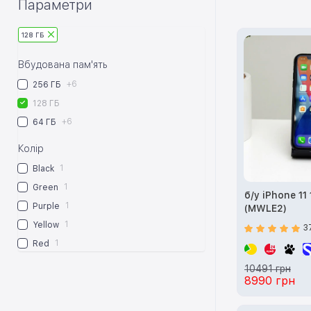
Параметри
128 ГБ
Вбудована пам'ять
+6
256 ГБ
128 ГБ
+6
64 ГБ
Колір
1
Black
1
Green
б/у iPhone 11
1
Purple
(MWLE2)
1
Yellow
3
1
Red
10491 грн
8990 грн