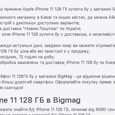
ші причини Apple iPhone 11 128 Гб купити бу у магазині Б
ізичного магазину в Києві та інших містах, де можна Ай
стрій з декількох доступних варіантів;
 доставка "Новою Поштою" по Україні;
о хоче iPhone 11 128 купити бу с доставкою, є можливі
завжди актуальні дані, завдяки чому ви можете отримати
128 Гб бу ціна або які пристрої є у продажу;
вихідних, 12 годин на добу;
обробка замовлень та доставка; iPhone 11 128 бу по Ки
Айфон 11 128Гб бу у магазині BigMag - це відмінне ріше
 більш дорогий смартфон. Оформляйте покупку прямо з
e сьогодні!
ne 11 128 ГБ в Bigmag
ожете знайти б/у iPhone 11 128 ГБ, починая від 8990 гр