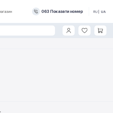
0
6
3
Показати номер
магазин
RU
UA