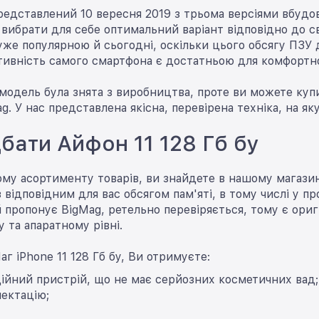
представлений 10 вересня 2019 з трьома версіями вбудов
 вибрати для себе оптимальний варіант відповідно до сво
же популярною й сьогодні, оскільки цього обсягу ПЗУ 
ктивність самого смартфона є достатньою для комфортн
 модель була знята з виробництва, проте ви можете купи
g. У нас представлена якісна, перевірена техніка, на як
бати Айфон 11 128 Гб бу
му асортименту товарів, ви знайдете в нашому магазині
з відповідним для вас обсягом пам'яті, в тому числі у п
 пропонує BigMag, ретельно перевіряється, тому є ор
 та апаратному рівні.
аг iPhone 11 128 Гб бу, Ви отримуєте:
дійний пристрій, що не має серйозних косметичних вад;
ектацію;