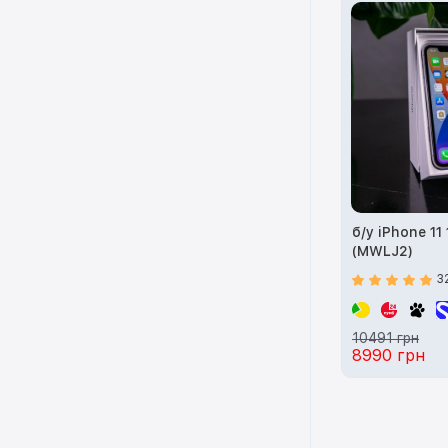
б/у iPhone 11
(MWLJ2)
3
10491 грн
8990 грн