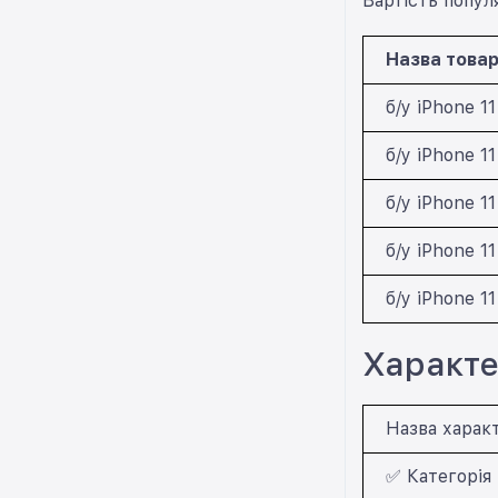
Вартість популя
Назва това
б/у iPhone 1
б/у iPhone 1
б/у iPhone 1
б/у iPhone 1
б/у iPhone 1
Характер
Назва харак
✅ Категорія 