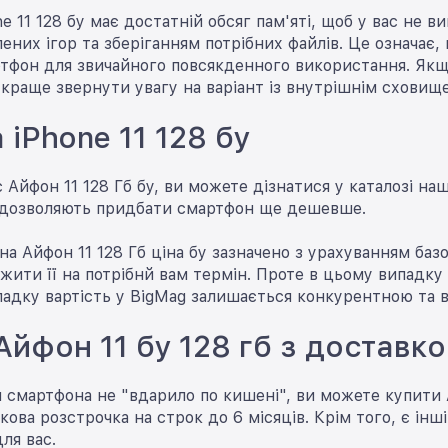
ne 11 128 бу має достатній обсяг пам'яті, щоб у вас не 
ених ігор та зберіганням потрібних файлів. Це означає,
тфон для звичайного повсякденного використання. Якщо
, краще звернути увагу на варіант із внутрішнім сховищ
 iPhone 11 128 бу
 Айфон 11 128 Гб бу, ви можете дізнатися у каталозі на
і дозволяють придбати смартфон ще дешевше.
на Айфон 11 128 Гб ціна бу зазначено з урахуванням базо
ити її на потрібнй вам термін. Проте в цьому випадку
адку вартість у BigMag залишається конкурентною та 
Айфон 11 бу 128 гб з доставк
смартфона не "вдарило по кишені", ви можете купити Ай
кова розстрочка на строк до 6 місяців. Крім того, є інш
ля вас.