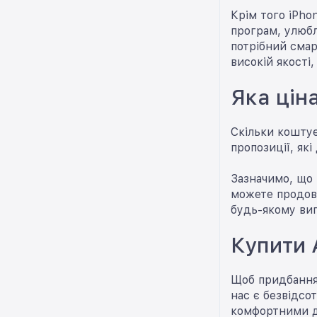
Крім того iPho
програм, улюбл
потрібний смар
високій якості
Яка ціна
Скільки коштує
пропозиції, як
Зазначимо, що 
можете продовж
будь-якому вип
Купити 
Щоб придбання 
нас є безвідсот
комфортними д