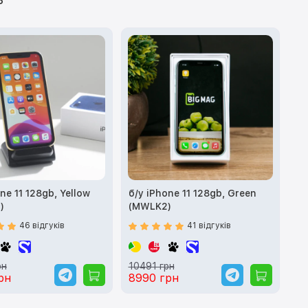
Б
ne 11 128gb, Yellow
б/у iPhone 11 128gb, Green
)
(MWLK2)
46 відгуків
41 відгуків
рн
10491 грн
рн
8990 грн