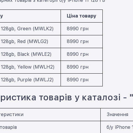
рних товарів з категорії б/у iPhone 11 128 ГБ
ру
Ціна товару
1 128gb, Green (MWLK2)
8990 грн
1 128gb, Red (MWLG2)
8990 грн
1 128gb, Black (MWLE2)
8990 грн
1 128gb, Yellow (MWLH2)
8990 грн
1 128gb, Purple (MWLJ2)
8990 грн
истика товарів у каталозі - "
теристики
Значення
товарів
б/у iPhone 