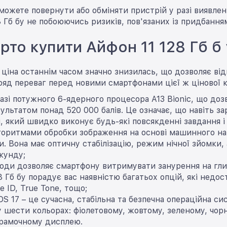
зможете повернути або обміняти пристрій у разі виявле
8 Гб бу не побоюючись ризиків, пов'язаних із придбання
рто купити Айфон 11 128 Гб б 
у ціна останнім часом значно знизилась, що дозволяє в
ряд переваг перед новими смартфонами цієї ж цінової ка
азі потужного 6-ядерного процесора A13 Bionic, що до
зультатом понад 520 000 балів. Це означає, що навіть з
 який швидко виконує будь-які повсякденні завдання і 
горитмами обробки зображення на основі машинного нав
. Вона має оптичну стабілізацію, режим нічної зйомки,
екунду;
води дозволяє смартфону витримувати занурення на гли
28 Гб бу порадує вас наявністю багатьох опцій, які нед
e ID, True Tone, тощо;
OS 17 – це сучасна, стабільна та безпечна операційна си
 шести кольорах: фіолетовому, жовтому, зеленому, чор
зрамочному дисплею.