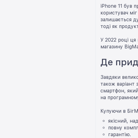
iPhone 11 був 
користувач міг
залишається ду
тоді як проду
У 2022 році ця
магазину BigMa
Де прид
Завдяки велико
також варіант 
смартфон, який
на програмному
Купуючи в БігМ
якісний, на
повну компл
гарантію.