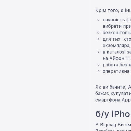
Крім того, є ін
наявність ф
вибрати при
безкоштовна
для тих, хт
екземпляра;
в каталозі 
на Айфон 11 
робота без 
оперативна 
Як ви бачите, 
бажає купувати
смартфона Appl
б/у iPho
В Bigmag Ви зм