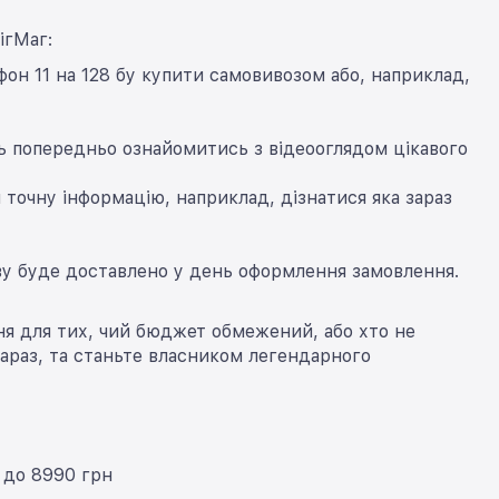
ігМаг:
фон 11 на 128 бу купити самовивозом або, наприклад,
сть попередньо ознайомитись з відеооглядом цікавого
 точну інформацію, наприклад, дізнатися яка зараз
єву буде доставлено у день оформлення замовлення.
ння для тих, чий бюджет обмежений, або хто не
араз, та станьте власником легендарного
н до 8990 грн