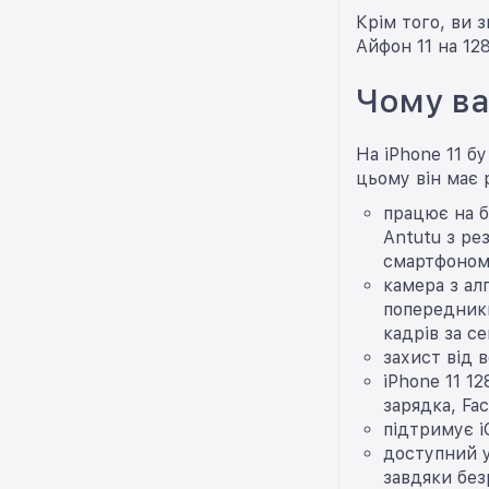
Крім того, ви 
Айфон 11 на 12
Чому ва
На iPhone 11 б
цьому він має 
працює на б
Antutu з ре
смартфоном,
камера з ал
попередники
кадрів за с
захист від 
iPhone 11 1
зарядка, Fac
підтримує i
доступний у
завдяки бе