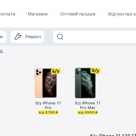
 оплата
Магазини
Оптовий продаж
Відгуки про 
in
Ремонт
ГБ
б/у iPhone 11
б/у iPhone 11
Pro
Pro Max
від 8790 ₴
від 9990 ₴