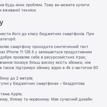
ння будь-яких проблем. Тому ви можете купити
м вживаної техніки.
у
іднести його до класу бюджетних смартфонів. При
тегорії:
зволяє смартфону проходити синтетичний тест
араз iPhone 11 128 б у залишається продуктивним
добре проявляє себе в ресурсомістких іграх;
чання показує більш високу якість зйомки, ніж
 а також підтримує зйомку відео в 4k з частотою 60
бину до 2 метрів;
оступні у бюджетних смартфонах – бездротова
стема Apple;
ному, білому та червоному. Має сучасний дизайн