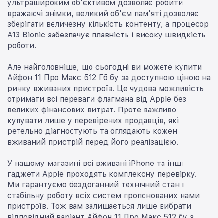
ультрашироким об'єктивом дозволяє робити
вражаючі знімки, великий об'єм пам'яті дозволяє
зберігати величезну кількість контенту, а процесор
A13 Bionic забезпечує плавність і високу швидкість
роботи.
Але найголовніше, що сьогодні ви можете купити
Айфон 11 Про Макс 512 Гб бу за доступною ціною на
ринку вживаних пристроїв. Це чудова можливість
отримати всі переваги флагмана від Apple без
великих фінансових витрат. Проте важливо
купувати лише у перевірених продавців, які
ретельно діагностують та оглядають кожен
вживаний пристрій перед його реалізацією.
У нашому магазині всі вживані iPhone та інші
гаджети Apple проходять комплексну перевірку.
Ми гарантуємо бездоганний технічний стан і
стабільну роботу всіх систем пропонованих нами
пристроїв. Тож вам залишається лише вибрати
відповідний варіант Айфон 11 Про Макс 512 бу з