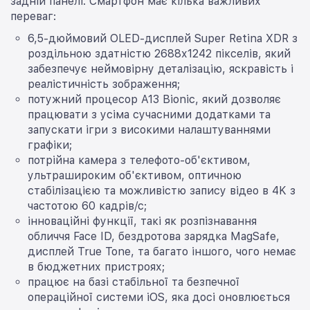
задній панелі. Смартфон має кілька важливих
переваг:
6,5-дюймовий OLED-дисплей Super Retina XDR з
роздільною здатністю 2688х1242 пікселів, який
забезпечує неймовірну деталізацію, яскравість і
реалістичність зображення;
потужний процесор A13 Bionic, який дозволяє
працювати з усіма сучасними додатками та
запускати ігри з високими налаштуваннями
графіки;
потрійна камера з телефото-об'єктивом,
ультрашироким об'єктивом, оптичною
стабілізацією та можливістю запису відео в 4K з
частотою 60 кадрів/с;
інноваційні функції, такі як розпізнавання
обличчя Face ID, бездротова зарядка MagSafe,
дисплей True Tone, та багато іншого, чого немає
в бюджетних пристроях;
працює на базі стабільної та безпечної
операційної системи iOS, яка досі оновлюється