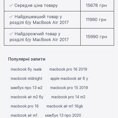
✅ Середня ціна товару
15678 грн
✅ Найдешевший товар у
11990 грн
розділі б/у MacBook Air 2017
✅ Найдорожчий товар у
15990 грн
розділі б/у MacBook Air 2017
Популярні запити
macbook бу львів
macbook pro 16 2019
macbook midnight
apple macbook air б у
макбук про 13 м2
macbook pro 15 2019
macbook air m2 бу
macbook pro 14 m2
macbook pro 16
macbook air m1 16gb
macbook air m1
макбук 13 про 2020