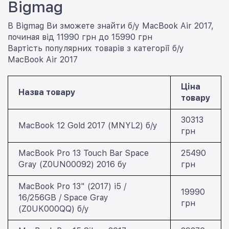
Bigmag
В Bigmag Ви зможете знайти б/у MacBook Air 2017,
починая від 11990 грн до 15990 грн
Вартість популярних товарів з категорії б/у
MacBook Air 2017
Ціна
Назва товару
товару
30313
MacBook 12 Gold 2017 (MNYL2) б/у
грн
MacBook Pro 13 Touch Bar Space
25490
Gray (Z0UN00092) 2016 бу
грн
MacBook Pro 13" (2017) i5 /
19990
16/256GB / Space Gray
грн
(Z0UK000QQ) б/у