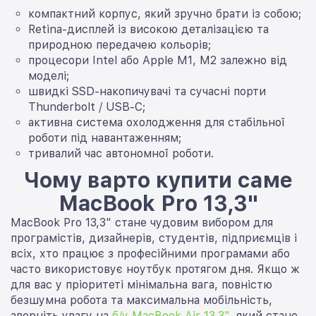
компактний корпус, який зручно брати із собою;
Retina-дисплей із високою деталізацією та
природною передачею кольорів;
процесори Intel або Apple M1, M2 залежно від
моделі;
швидкі SSD-накопичувачі та сучасні порти
Thunderbolt / USB-C;
активна система охолодження для стабільної
роботи під навантаженням;
тривалий час автономної роботи.
Чому варто купити саме
MacBook Pro 13,3"
MacBook Pro 13,3" стане чудовим вибором для
програмістів, дизайнерів, студентів, підприємців і
всіх, хто працює з професійними програмами або
часто використовує ноутбук протягом дня. Якщо ж
для вас у пріоритеті мінімальна вага, повністю
безшумна робота та максимальна мобільність,
зверніть увагу на
б/у MacBook Air 13,3"
, який стане