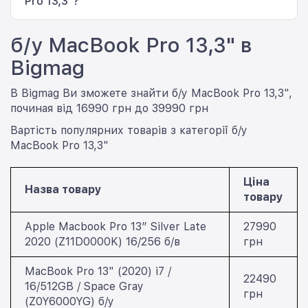
Pro 13,3"?
завдань.
Рекомендується перевірити Battery Health, кількість
б/у MacBook Pro 13,3" в
циклів зарядки, дисплей, клавіатуру, Touch ID, усі
порти, а також переконатися, що ноутбук не
Bigmag
прив'язаний до попереднього Apple ID.
В Bigmag Ви зможете знайти б/у MacBook Pro 13,3",
починая від 16990 грн до 39990 грн
Вартість популярних товарів з категорії б/у
MacBook Pro 13,3"
Ціна
Назва товару
товару
Apple Macbook Pro 13” Silver Late
27990
2020 (Z11D0000K) 16/256 б/в
грн
MacBook Pro 13" (2020) i7 /
22490
16/512GB / Space Gray
грн
(Z0Y6000YG) б/у