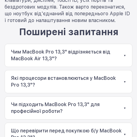
клавіатури, дисплея, Touch ID, усіх портів та
бездротових модулів. Також варто переконатися,
що ноутбук від'єднаний від попереднього Apple ID
і готовий до налаштування новим власником.
Поширені запитання
Чим MacBook Pro 13,3" відрізняється від
▾
MacBook Air 13,3"?
MacBook Pro 13,3" оснащений активною системою
охолодження, що дозволяє довше підтримувати
Які процесори встановлюються у MacBook
високу продуктивність під навантаженням. MacBook
▾
Pro 13,3"?
Air 13,3" більше орієнтований на мобільність, легкість і
безшумну роботу.
Залежно від року випуску це можуть бути процесори
Intel або Apple Silicon (M1 чи M2).
Чи підходить MacBook Pro 13,3" для
▾
професійної роботи?
Так. Ноутбук чудово справляється з програмуванням,
роботою в графічних редакторах, монтажем відео,
Що перевірити перед покупкою б/у MacBook
офісними програмами та більшістю професійних
▾