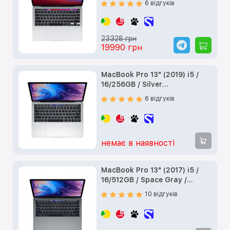
6 відгуків
23328 грн
19990 грн
MacBook Pro 13" (2019) i5 /
16/256GB / Silver
(Z0W400045) б/у
6 відгуків
немає в наявності
MacBook Pro 13" (2017) i5 /
16/512GB / Space Gray /
Touch Bar (Z0TV00055) б/у
10 відгуків