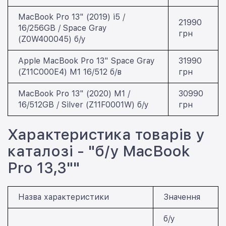
MacBook Pro 13" (2019) i5 /
21990
16/256GB / Space Gray
грн
(Z0W400045) б/у
Apple MacBook Pro 13" Space Gray
31990
(Z11C000E4) M1 16/512 б/в
грн
MacBook Pro 13" (2020) M1 /
30990
16/512GB / Silver (Z11F0001W) б/у
грн
Характеристика товарів у
каталозі - "б/у MacBook
Pro 13,3""
Назва характеристики
Значення
б/у