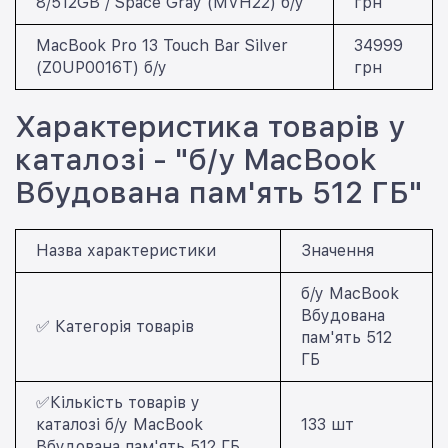
8/512GB / Space Gray (MVH22) б/у
грн
MacBook Pro 13 Touch Bar Silver
34999
(Z0UP0016T) б/у
грн
Характеристика товарів у
каталозі - "б/у MacBook
Вбудована пам'ять 512 ГБ"
Назва характеристики
Значення
б/у MacBook
Вбудована
✅ Категорія товарів
пам'ять 512
ГБ
✅Кількість товарів у
каталозі б/у MacBook
133 шт
Вбудована пам'ять 512 ГБ