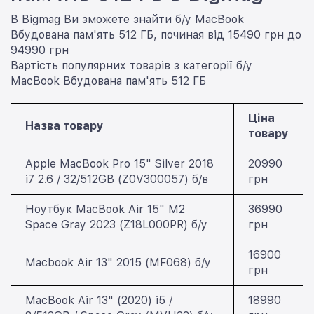
В Bigmag Ви зможете знайти б/у MacBook
Вбудована пам'ять 512 ГБ, починая від 15490 грн до
94990 грн
Вартість популярних товарів з категорії б/у
MacBook Вбудована пам'ять 512 ГБ
Ціна
Назва товару
товару
Apple MacBook Pro 15" Silver 2018
20990
i7 2.6 / 32/512GB (Z0V300057) б/в
грн
Ноутбук MacBook Air 15" M2
36990
Space Gray 2023 (Z18L000PR) б/у
грн
16900
Macbook Air 13" 2015 (MF068) б/у
грн
MacBook Air 13" (2020) i5 /
18990