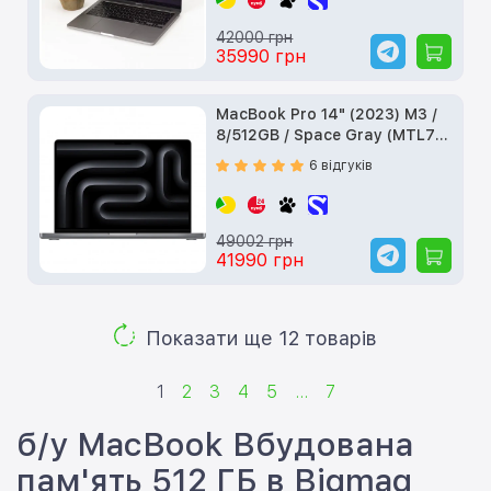
42000 грн
35990 грн
MacBook Pro 14" (2023) M3 /
8/512GB / Space Gray (MTL73)
б/у
6 відгуків
49002 грн
41990 грн
Показати ще 12 товарів
1
2
3
4
5
...
7
б/у MacBook Вбудована
пам'ять 512 ГБ в Bigmag