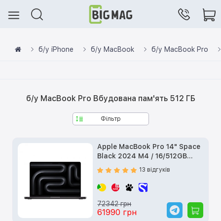
б/у iPhone
б/у MacBook
б/у MacBook Pro
б/у MacBook Pro Вбудована пам'ять 512 ГБ
Фільтр
Apple MacBook Pro 14" Space
Black 2024 M4 / 16/512GB
(MW2U3) б/у
13 відгуків
72342 грн
61990 грн