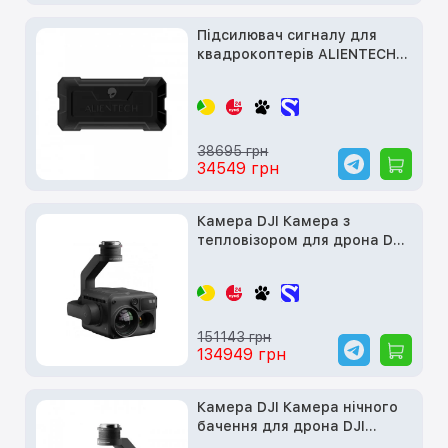
Підсилювач сигналу для
квадрокоптерів ALIENTECH
DUO 3, 2.4G+5.2G+5.8G (DUO-
2458DSB)
38695 грн
34549 грн
Камера DJI Камера з
тепловізором для дрона DJI
Matrice 300 RTK - DJI
Zenmuse H20T
(CP.ZM.00000121.01)
151143 грн
134949 грн
Камера DJI Камера нічного
бачення для дрона DJI
Matrice 300 RTK - DJI