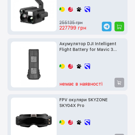
Zenmuse H20N
(CP.ZM.00000145.01)
255135 грн
227799 грн
Акумулятор DJI Intelligent
Flight Battery for Mavic 3
(CP.MA.00000423.01)
немає в наявності
FPV окуляри SKYZONE
SKY04X Pro