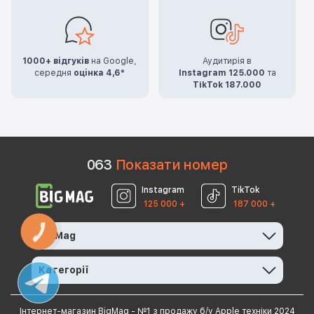
1000+ відгуків
на Google,
Аудитирія в
середня
оцінка 4,6*
Instagram 125.000
та
TikTok 187.000
0
6
3
Показати номер
Instagram
TikTok
125 000 +
187 000 +
КНОПКА
BigMag
ЗВ'ЯЗКУ
Категорії
Інтернет-магазин BigMag - №1 з продажу б/у Apple техніки 2024