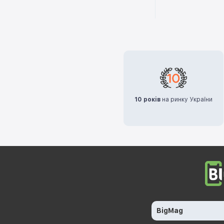
10 років
на ринку України
BigMag