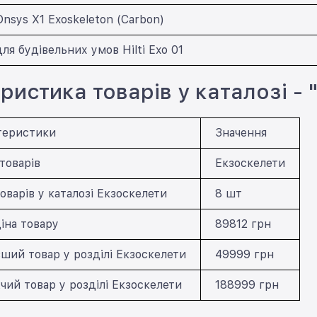
nsys X1 Exoskeleton (Carbon)
ля будівельних умов Hilti Exo 01
ристика товарів у каталозі - 
теристики
Значення
товарів
Екзоскелети
оварів у каталозі Екзоскелети
8 шт
іна товару
89812 грн
ий товар у розділі Екзоскелети
49999 грн
ий товар у розділі Екзоскелети
188999 грн