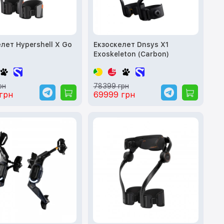
лет Hypershell X Go
Екзоскелет Dnsys X1
Exoskeleton (Carbon)
рн
78399 грн
грн
69999 грн