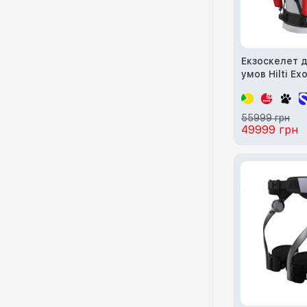
Екзоскелет 
умов Hilti Exo
55999 грн
49999 грн