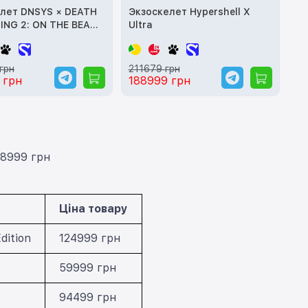
елет DNSYS × DEATH
Экзоскелет Hypershell X
ING 2: ON THE BEACH
Ultra
Edition
грн
211679 грн
 грн
188999 грн
88999 грн
Ціна товару
ition
124999 грн
59999 грн
94499 грн