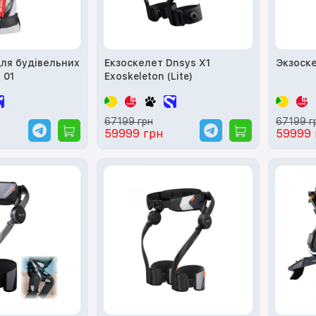
для будівельних
Екзоскелет Dnsys X1
Экзоске
 01
Exoskeleton (Lite)
67199 грн
67199 г
59999 грн
59999 