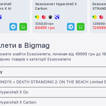
ershell
Экзоскелет Hypershell X
Екзоск
ro X AI
Carbon
STRAND
Limited 
105839 грн
139999 
94499 грн
124999
лети в Bigmag
ожете знайти Екзоскелети, починая від 49999 грн до 1
ярних товарів з категорії Екзоскелети
ру
DNSYS × DEATH STRANDING 2: ON THE BEACH Limited Ed
Hypershell X Go
Hypershell X Carbon