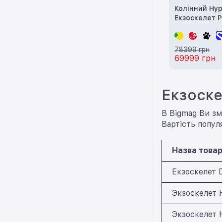
Колінний Hyp
Екзоскелет P
78399 грн
69999 грн
Екзоске
В Bigmag Ви зм
Вартість попул
Назва това
Екзоскелет 
Экзоскелет 
Экзоскелет 