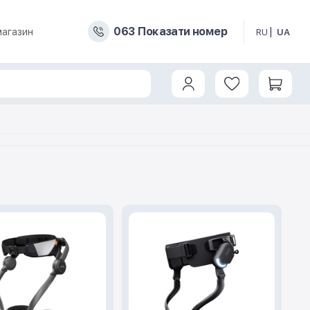
0
6
3
Показати номер
магазин
RU
UA