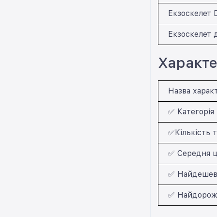
Екзоскелет D
Екзоскелет д
Характе
Назва харак
✅ Категорія 
✅Кількість т
✅ Середня ц
✅ Найдешевш
✅ Найдорожч