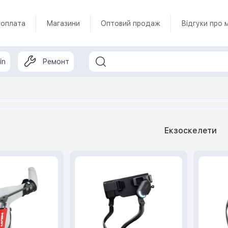
 оплата
Магазини
Оптовий продаж
Відгуки про 
in
Ремонт
Екзоскелети