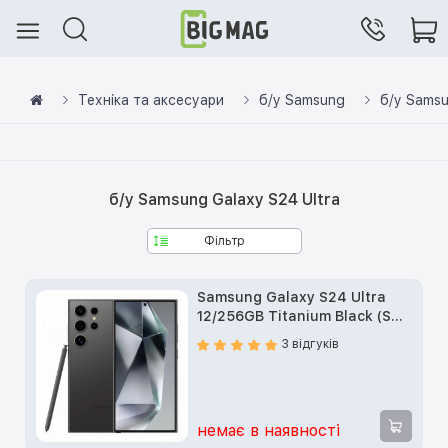
Техніка та аксесуари
б/у Samsung
б/у Samsu
б/у Samsung Galaxy S24 Ultra
Фільтр
Samsung Galaxy S24 Ultra
12/256GB Titanium Black (SM-
S928BZKG) б/у
3 відгуків
немає в наявності