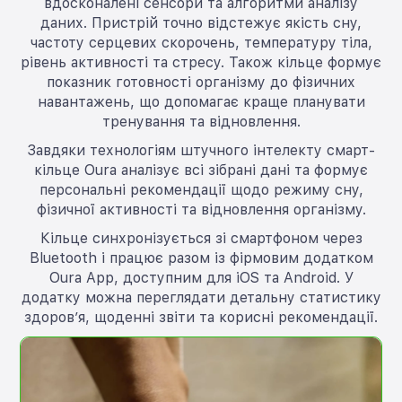
вдосконалені сенсори та алгоритми аналізу
даних. Пристрій точно відстежує якість сну,
частоту серцевих скорочень, температуру тіла,
рівень активності та стресу. Також кільце формує
показник готовності організму до фізичних
навантажень, що допомагає краще планувати
тренування та відновлення.
Завдяки технологіям штучного інтелекту смарт-
кільце Oura аналізує всі зібрані дані та формує
персональні рекомендації щодо режиму сну,
фізичної активності та відновлення організму.
Кільце синхронізується зі смартфоном через
Bluetooth і працює разом із фірмовим додатком
Oura App, доступним для iOS та Android. У
додатку можна переглядати детальну статистику
здоров’я, щоденні звіти та корисні рекомендації.