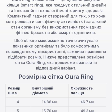
кільце (smart ring), яке поєднує стильний дизайн
та інноваційні технології моніторингу здоров’я.
Компактний гаджет створений для тих, хто хоче
контролювати сон, фізичну активність і загальний
стан організму без використання громіздких
фітнес-браслетів або смарт-годинників.
Щоб кільце максимально точно зчитувало
показники організму та було комфортним у
повсякденному використанні, важливо правильно
підібрати розмір. Нижче представлена розмірна
сітка Oura Ring, яка допоможе визначити
відповідний варіант.
Розмірна сітка Oura Ring
Розмір
Внутрішній
Окружність
Oura
діаметр
пальця
4
14.86 мм
46.7 мм
5
15.70 мм
49.3 мм