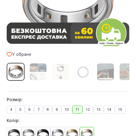
У обране
Розмір:
4
5
6
7
8
9
10
11
12
13
14
15
Колір: