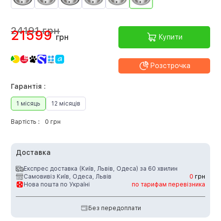
24191 грн
21599
грн
Купити
Розстрочка
Гарантія :
1 місяць
12 місяців
Вартість :
0 грн
Доставка
Експрес доставка (Київ, Львів, Одеса) за 60 хвилин
Самовивіз Київ, Одеса, Львів
0
грн
Нова пошта по Україні
по тарифам перевізника
Без передоплати