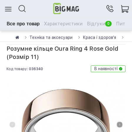
Все про товар
Характеристики
Відгуки
Питанн
0
Техніка та аксесуари
Краса і здоров'я
См
Розумне кільце Oura Ring 4 Rose Gold
(Розмір 11)
В наявності
Код товару:
036340