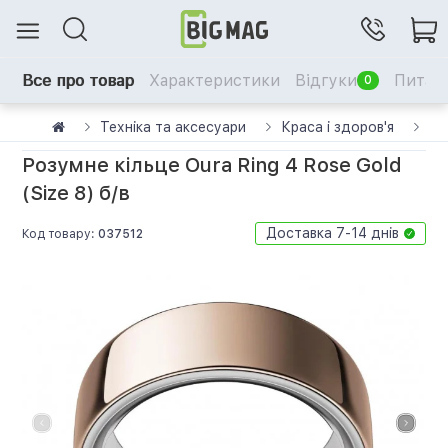
Все про товар
Характеристики
Відгуки
Питанн
0
Техніка та аксесуари
Краса і здоров'я
См
Розумне кільце Oura Ring 4 Rose Gold
(Size 8) б/в
Доставка 7-14 днів
Код товару:
037512