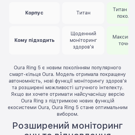
Титан но
Корпус
Титан
поколі
Щоденний
Максима
Кому підходить
моніторинг
точніс
здоров'я
Oura Ring 5 є новим поколінням популярного
смарт-кільця Oura. Модель отримала покращену
автономність, нові функції моніторингу здоров'я
та розширені можливості штучного інтелекту.
Якщо ви хочете отримати найсучаснішу версію
Oura Ring з підтримкою нових функцій
екосистеми Oura, Oura Ring 5 стане оптимальним
вибором.
Розширений моніторинг