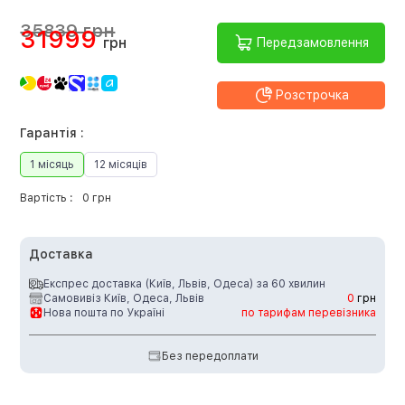
35839 грн
31999
грн
Передзамовлення
Розстрочка
Гарантія :
1 місяць
12 місяців
Вартість :
0 грн
Доставка
Експрес доставка (Київ, Львів, Одеса) за 60 хвилин
Самовивіз Київ, Одеса, Львів
0
грн
Нова пошта по Україні
по тарифам перевізника
Без передоплати