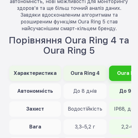
автономність, нові можливості для моніторингу
здоров'я та ще більш точний аналіз даних.
Завдяки вдосконаленим алгоритмам та
розширеним функціям Oura Ring 5 став
найсучаснішим смарт-кільцем бренду.
Порівняння Oura Ring 4 та
Oura Ring 5
Характеристика
Oura Ring 4
Oura Ri
Автономність
До 8 днів
До 9 д
Захист
Водостійкість
IP68, до 
Вага
3,3–5,2 г
2,2-6,9