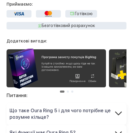
Приймаємо:
Готівкою
Безготівковий розрахунок
Додаткові вигоди:
Питання:
Що таке Oura Ring 5 і для чого потрібне це
розумне кільце?
Які функції має Oura Ring 5?