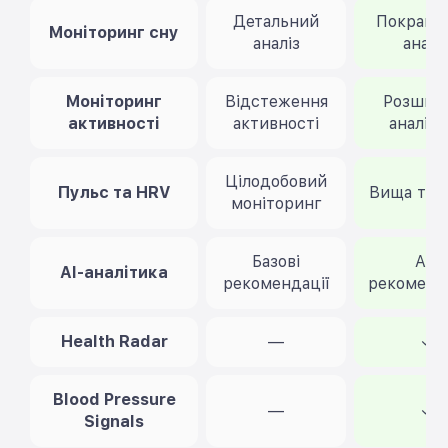
Детальний
Покраще
Моніторинг сну
аналіз
аналі
Моніторинг
Відстеження
Розшир
активності
активності
аналіти
Цілодобовий
Пульс та HRV
Вища точ
моніторинг
Базові
AI-
AI-аналітика
рекомендації
рекоменд
Health Radar
—
✓
Blood Pressure
—
✓
Signals