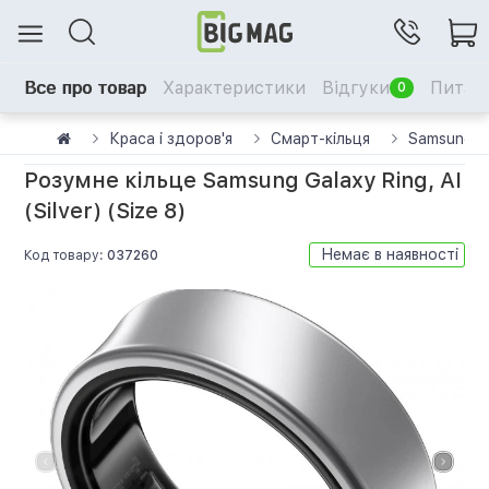
Все про товар
Характеристики
Відгуки
Питанн
0
Краса і здоров'я
Смарт-кільця
Samsung G
Розумне кільце Samsung Galaxy Ring, AI
(Silver) (Size 8)
Немає в наявності
Код товару:
037260