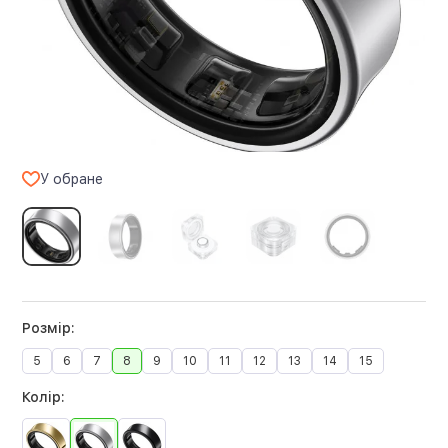
У обране
Розмір:
5
6
7
8
9
10
11
12
13
14
15
Колір: