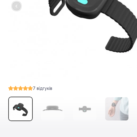
7
відгуків