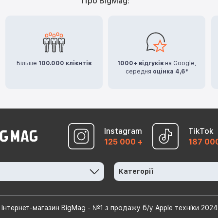
Про BigMag:
Більше
100.000 клієнтів
1000+ відгуків
на Google,
середня
оцінка 4,6*
Instagram
TikTok
125 000 +
187 00
Категорії
Інтернет-магазин BigMag - №1 з продажу б/у Apple техніки 2024