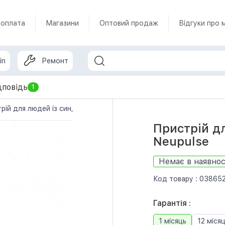
 оплата
Магазини
Оптовий продаж
Відгуки про 
in
Ремонт
дповідь
1
рій для людей із синдромом Туретта та Neupulse
Пристрій д
Neupulse
Немає в наявнос
Код товару :
03865
Гарантія :
1 місяць
12 місяц