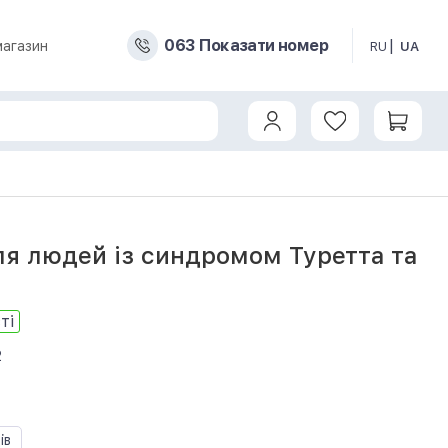
0
6
3
Показати номер
магазин
RU
UA
ля людей із синдромом Туретта та
ті
2
ів