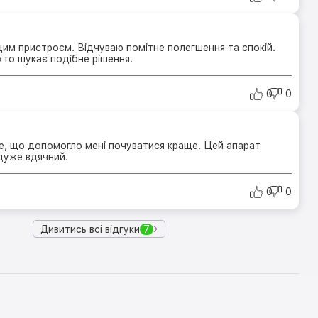
им пристроєм. Відчуваю помітне полегшення та спокій.
хто шукає подібне рішення.
0
0
е, що допомогло мені почуватися краще. Цей апарат
 дуже вдячний.
0
0
Дивитись всі відгуки
7