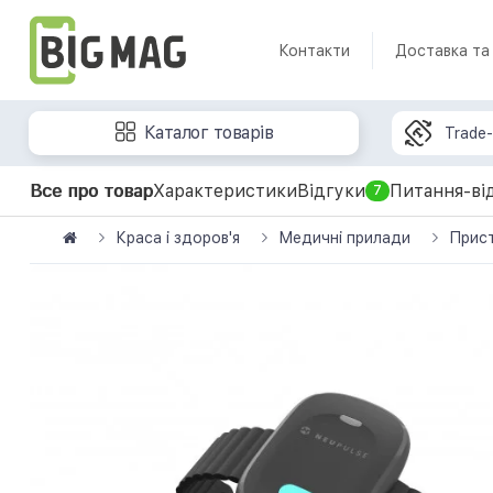
Контакти
Доставка та
Каталог товарів
Trade-
Все про товар
Характеристики
Відгуки
Питання-ві
7
Краса і здоров'я
Медичні прилади
Прист