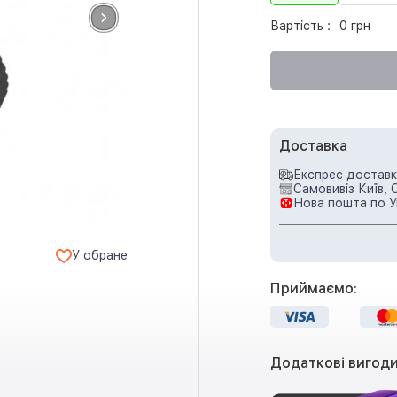
Вартість :
0 грн
Доставка
Експрес доставка
Самовивіз Київ, 
Нова пошта по У
У обране
Приймаємо:
Додаткові вигоди