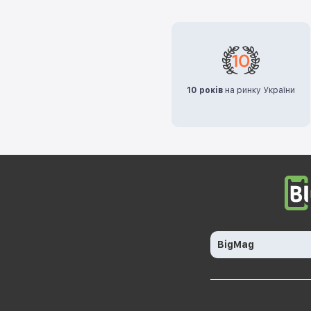
10 років
на ринку України
BigMag