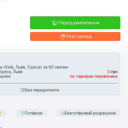
Передзамовлення
Розстрочка
 (Київ, Львів, Одеса) за 60 хвилин
Одеса, Львів
0
грн
країні
по тарифам перевізника
Без передоплати
Готівкою
Безготівковий розрахунок
: