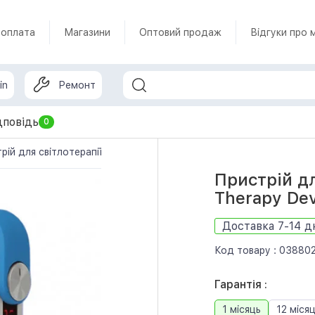
 оплата
Магазини
Оптовий продаж
Відгуки про 
in
Ремонт
дповідь
0
рій для світлотерапії Ocuglow Red Light Therapy Device
Пристрій дл
Therapy Dev
Доставка 7-14 д
Код товару :
03880
Гарантія :
1 місяць
12 місяц