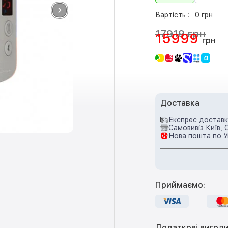
Вартість :
0 грн
17919 грн
15999
грн
Доставка
Експрес доставка
Самовивіз Київ, 
Нова пошта по У
Приймаємо:
Додаткові вигоди