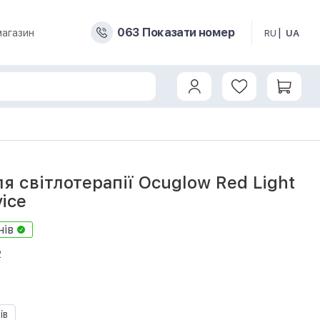
0
6
3
Показати номер
магазин
RU
UA
я світлотерапії Ocuglow Red Light
ice
нів
2
ів