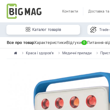
Контакти
Доставка та
Каталог товарів
Trade-
Все про товар
Характеристики
Відгуки
Питання-ві
0
Краса і здоров'я
Медичні прилади
Прист