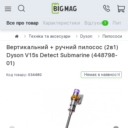
Все про товар
Характеристики
Відгуки
Питанн
1
Техніка та аксесуари
Dyson
Пилососи D
Вертикальний + ручний пилосос (2в1)
Dyson V15s Detect Submarine (448798-
01)
Немає в наявності
Код товару:
034480