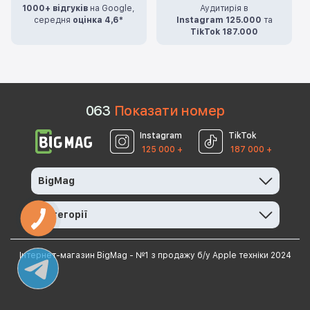
1000+ відгуків
на Google,
Аудитирія в
середня
оцінка 4,6*
Instagram 125.000
та
TikTok 187.000
0
6
3
Показати номер
Instagram
TikTok
125 000 +
187 000 +
BigMag
Категорії
Інтернет-магазин BigMag - №1 з продажу б/у Apple техніки 2024