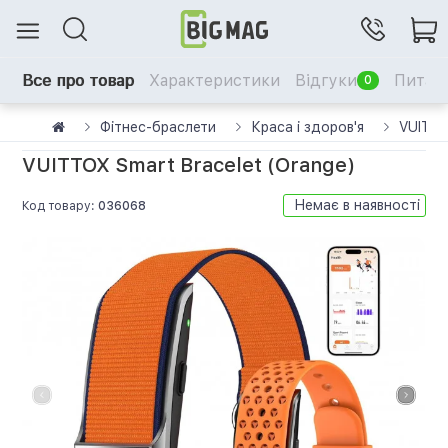
Все про товар
Характеристики
Відгуки
Питанн
0
Фітнес-браслети
Краса і здоров'я
VUITT
VUITTOX Smart Bracelet (Orange)
Немає в наявності
Код товару:
036068