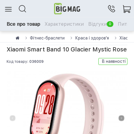
Все про товар
Характеристики
Відгуки
Питанн
0
Фітнес-браслети
Краса і здоров'я
Xiaomi
Xiaomi Smart Band 10 Glacier Mystic Rose
В наявності
Код товару:
036009