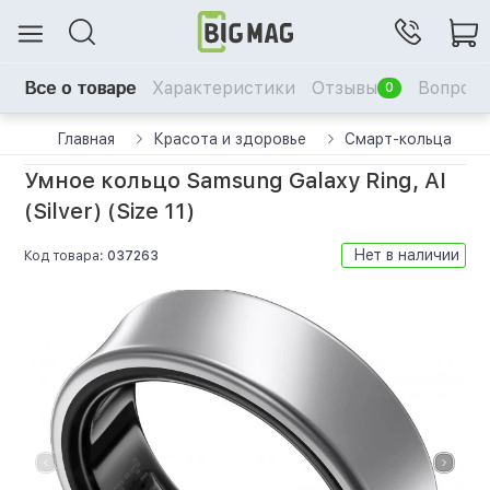
Все о товаре
Характеристики
Отзывы
Вопрос-
0
Главная
Красота и здоровье
Смарт-кольца
Умное кольцо Samsung Galaxy Ring, AI
(Silver) (Size 11)
Нет в наличии
Код товара:
037263