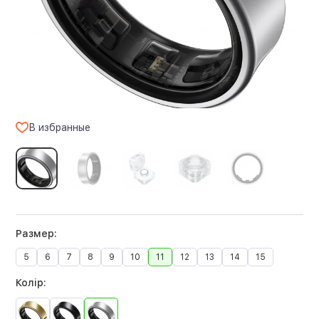
В избранные
Размер:
5
6
7
8
9
10
11
12
13
14
15
Колір: