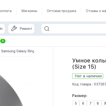
 оплата
Магазины
Оптовая продажа
Отзывы о ма
in
Ремонт
т
0
Samsung Galaxy Ring
Умное кольцо Samsung Galaxy Ring, AI (
Умное кольц
(Size 15)
Нет в наличии
Код товара :
03726
Размер:
5
6
7
8