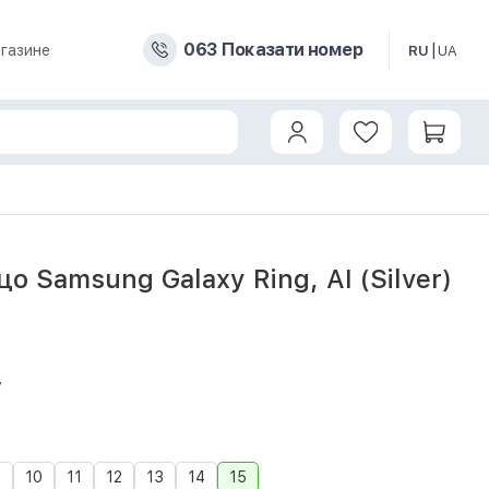
0
6
3
Показати номер
газине
RU
UA
Silver) (Size 15)
о Samsung Galaxy Ring, AI (Silver)
7
9
10
11
12
13
14
15