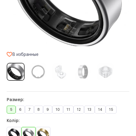
В избранные
Размер:
5
6
7
8
9
10
11
12
13
14
15
Колір: