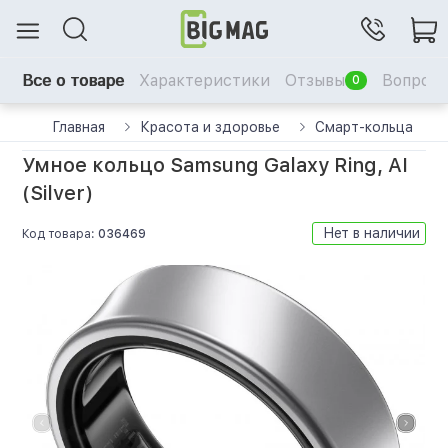
Все о товаре
Характеристики
Отзывы
Вопрос-
0
Главная
Красота и здоровье
Смарт-кольца
Умное кольцо Samsung Galaxy Ring, AI
(Silver)
Нет в наличии
Код товара:
036469