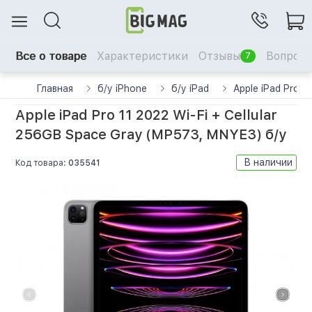
Все о товаре
Характеристики
Отзывы
Вопрос-
7
Главная
б/у iPhone
б/у iPad
Apple iPad Pro 
Apple iPad Pro 11 2022 Wi-Fi + Cellular
256GB Space Gray (MP573, MNYE3) б/у
В наличии
Код товара:
035541