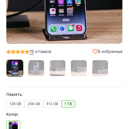
В избранные
18
отзывов
Память:
128 GB
256 GB
512 GB
1 TB
Колір: