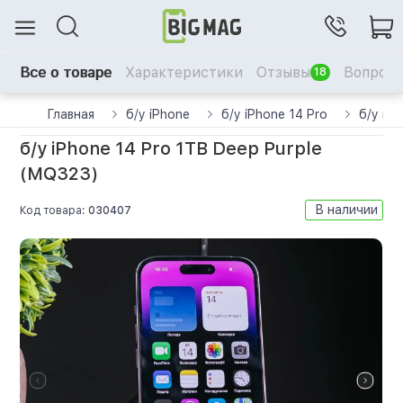
Все о товаре
Характеристики
Отзывы
Вопрос-
18
Главная
б/у iPhone
б/у iPhone 14 Pro
б/у iP
б/у iPhone 14 Pro 1TB Deep Purple
(MQ323)
В наличии
Код товара:
030407