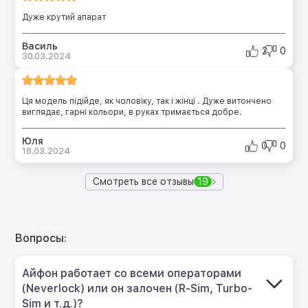
Дуже крутий апарат
Василь
2
0
30.03.2024
Ця модель підійде, як чоловіку, так і жінці . Дуже витончено
виглядає, гарні кольори, в руках тримається добре.
Юля
0
0
18.03.2024
Смотреть все отзывы
19
Вопросы:
Айфон работает со всеми операторами
(Neverlock) или он залочен (R-Sim, Turbo-
Sim и т.д.)?