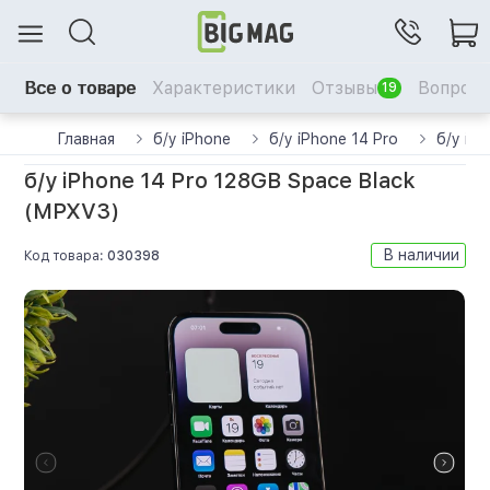
Все о товаре
Характеристики
Отзывы
Вопрос-
19
Главная
б/у iPhone
б/у iPhone 14 Pro
б/у iP
б/у iPhone 14 Pro 128GB Space Black
(MPXV3)
В наличии
Код товара:
030398