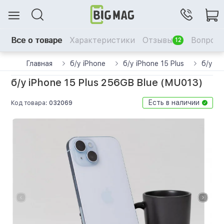
Все о товаре
Характеристики
Отзывы
Вопрос-
12
Главная
б/у iPhone
б/у iPhone 15 Plus
б/у iP
б/у iPhone 15 Plus 256GB Blue (MU013)
Есть в наличии
Код товара:
032069