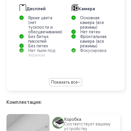
Дисплей
Камера
Яркие цвета
Основная
(нет
камера (все
тусклости и
режимы)
обесцвечивания)
Нет пятен
Без битых
Фронтальная
пикселей
камера (все
Без пятен
режимы)
Нет пыли под
Фокусировка
экраном
Показать все
Комплектация:
Коробка
Соответствует вашему
устройству