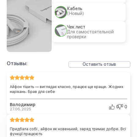
Кабель
(Новый)
Чек лист
Для самостоятельной
проверки
Отзывы:
Оставить отзыв
Айфон тішить — виглядає класно, працює ще краще. Жодних
нарікань. Брав для себе
Володимир
0
0
27.06.2025
Придбала собі , айфон як новенький, заряд тримає добре. Всі
функції працюють