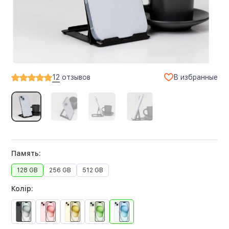
В избранные
12
отзывов
Память:
128 GB
256 GB
512 GB
Колір: