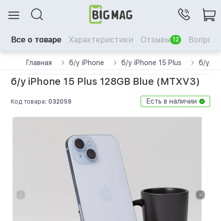
Все о товаре
Характеристики
Отзывы
Вопрос-
12
Главная
б/у iPhone
б/у iPhone 15 Plus
б/у iP
б/у iPhone 15 Plus 128GB Blue (MTXV3)
Есть в наличии
Код товара:
032059