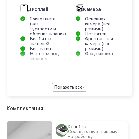
Дисплей
Камера
Яркие цвета
Основная
(нет
камера (все
тусклости и
режимы)
обесцвечивания)
Нет пятен
Без битых
Фронтальная
пикселей
камера (все
Без пятен
режимы)
Нет пыли под
Фокусировка
экраном
Показать все
Комплектация:
Коробка
Соответствует вашему
устройству