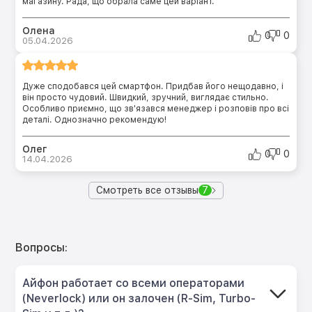
магазину. Рада, що обрала саме цей варіант.
Олена
0
0
05.04.2026
Дуже сподобався цей смартфон. Придбав його нещодавно, і
він просто чудовий. Швидкий, зручний, виглядає стильно.
Особливо приємно, що зв'язався менеджер і розповів про всі
деталі. Однозначно рекомендую!
Олег
0
0
14.04.2026
Смотреть все отзывы
7
Вопросы:
Айфон работает со всеми операторами
(Neverlock) или он залочен (R-Sim, Turbo-