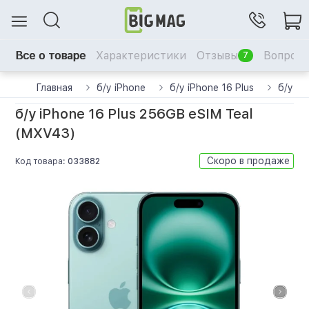
Все о товаре
Характеристики
Отзывы
Вопрос-
7
Главная
б/у iPhone
б/у iPhone 16 Plus
б/у iP
б/у iPhone 16 Plus 256GB eSIM Teal
(MXV43)
Скоро в продаже
Код товара:
033882