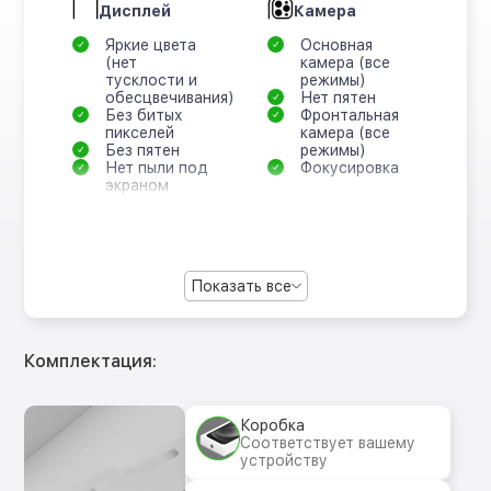
Дисплей
Камера
Яркие цвета
Основная
(нет
камера (все
тусклости и
режимы)
обесцвечивания)
Нет пятен
Без битых
Фронтальная
пикселей
камера (все
Без пятен
режимы)
Нет пыли под
Фокусировка
экраном
Показать все
Комплектация:
Коробка
Соответствует вашему
устройству