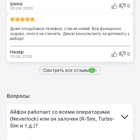
Ірина
0
0
06.04.2026
Дуже сподобався телефон, стан як новий. Все функціонує
чудово, нічого не глючить. Дякую консультанту за допомогу у
виборі!
Назар
0
0
15.04.2026
Смотреть все отзывы
6
Вопросы:
Айфон работает со всеми операторами
(Neverlock) или он залочен (R-Sim, Turbo-
Sim и т.д.)?