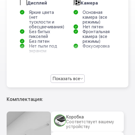
Дисплей
Камера
Яркие цвета
Основная
(нет
камера (все
тусклости и
режимы)
обесцвечивания)
Нет пятен
Без битых
Фронтальная
пикселей
камера (все
Без пятен
режимы)
Нет пыли под
Фокусировка
экраном
Показать все
Комплектация:
Коробка
Соответствует вашему
устройству