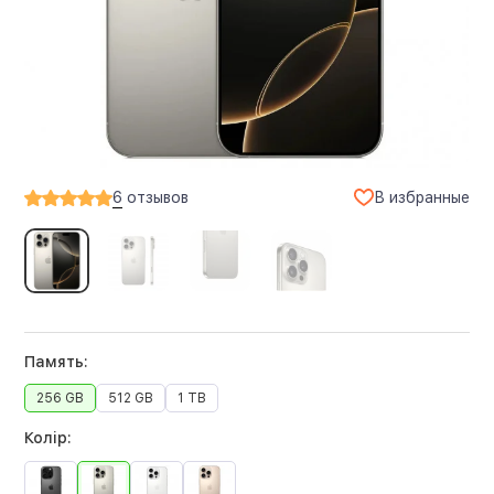
В избранные
6
отзывов
Память:
256 GB
512 GB
1 TB
Колір: