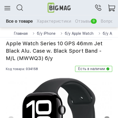
Все о товаре
Характеристики
Отзывы
Вопрос-
0
Главная
б/у iPhone
б/у Apple Watch
б/у Appl
Apple Watch Series 10 GPS 46mm Jet
Black Alu. Case w. Black Sport Band -
M/L (MWWQ3) б/у
Есть в наличии
Код товара:
034158