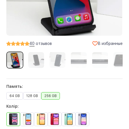
В избранные
40
отзывов
Память:
64 GB
128 GB
256 GB
Колір: