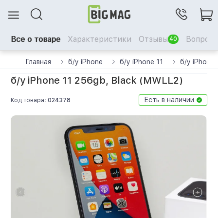
Все о товаре
Характеристики
Отзывы
Вопрос-
40
Главная
б/у iPhone
б/у iPhone 11
б/у iPhone
б/у iPhone 11 256gb, Black (MWLL2)
Есть в наличии
Код товара:
024378