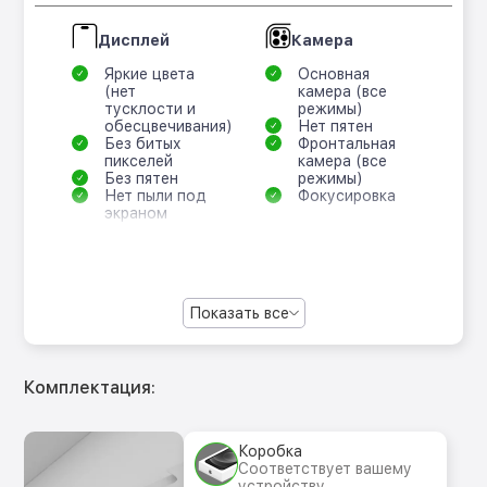
Дисплей
Камера
Яркие цвета
Основная
(нет
камера (все
тусклости и
режимы)
обесцвечивания)
Нет пятен
Без битых
Фронтальная
пикселей
камера (все
Без пятен
режимы)
Нет пыли под
Фокусировка
экраном
Показать все
Комплектация:
Коробка
Соответствует вашему
устройству