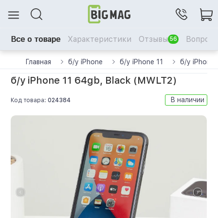
Все о товаре
Характеристики
Отзывы
Вопрос-
56
Главная
б/у iPhone
б/у iPhone 11
б/у iPhone
б/у iPhone 11 64gb, Black (MWLT2)
В наличии
Код товара:
024384