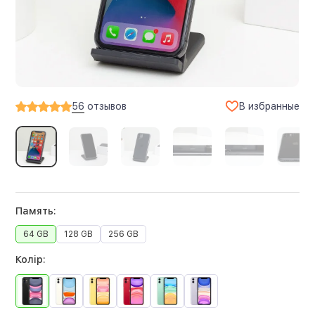
В избранные
56
отзывов
Память:
64 GB
128 GB
256 GB
Колір: