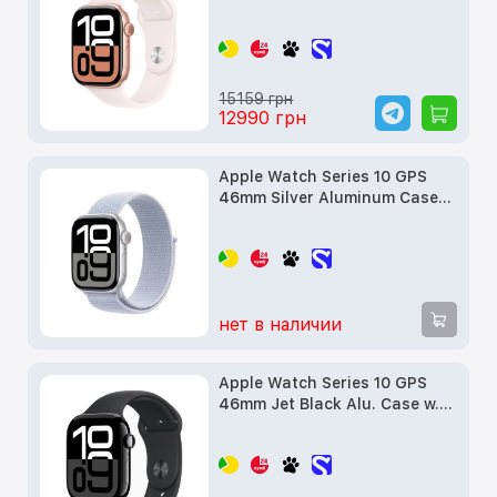
Light Blush Sport Band - M/L
(MWWU3)
15159 грн
12990 грн
Apple Watch Series 10 GPS
46mm Silver Aluminum Case
w. Blue Cloud Sport Loop
(MWWN3) б/у
нет в наличии
Apple Watch Series 10 GPS
46mm Jet Black Alu. Case w.
Black Sport Band - S/M
(MWWP3) б/у