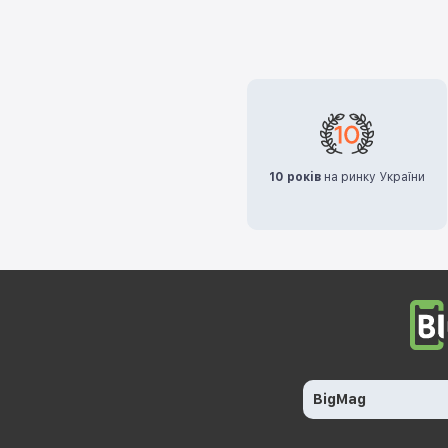
10 років
на ринку України
BigMag