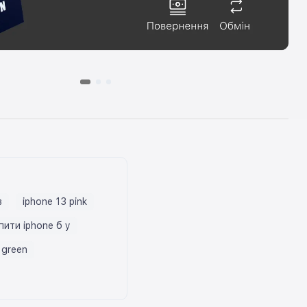
в
iphone 13 pink
пити iphone б у
 green