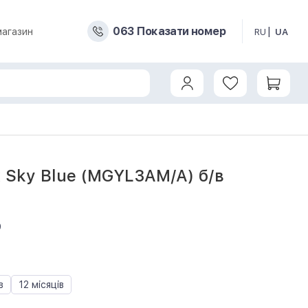
0
6
3
Показати номер
магазин
RU
UA
x Sky Blue (MGYL3AM/A) б/в
9
в
12 місяців