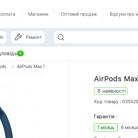
 оплата
Магазини
Оптовий продаж
Відгуки про 
in
Ремонт
дповідь
0
ods
AirPods Max Sky Blue (MGYL3AM/A) б/в
AirPods Ma
В наявності
Код товару :
03552
Гарантія :
1 місяць
6 місяці