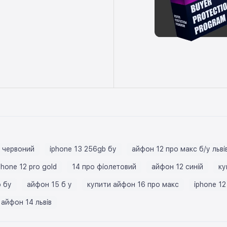
 червоний
iphone 13 256gb бу
айфон 12 про макс б/у льві
phone 12 pro gold
14 про фіолетовий
айфон 12 синій
ку
o бу
айфон 15 б у
купити айфон 16 про макс
iphone 12
айфон 14 львів