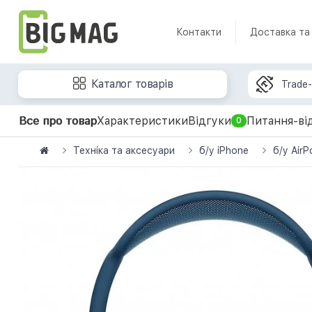
Контакти
Доставка та
Каталог товарів
Trade-
Все про товар
Характеристики
Відгуки
Питання-ві
0
Техніка та аксесуари
б/у iPhone
б/у AirP