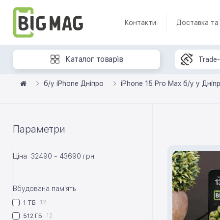
Контакти
Доставка та
Каталог товарів
Trade-
б/у iPhone Дніпро
iPhone 15 Pro Max б/у у Дніпр
Параметри
Ціна
32490
-
43690
грн
Вбудована пам'ять
12
1 ТБ
12
512 ГБ