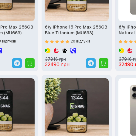
5 Pro Max 256GB
б/у iPhone 15 Pro Max 256GB
б/у iPh
um (MU663)
Blue Titanium (MU693)
Natural
3 відгуків
20 відгуків
37916 грн
37916 г
32490 грн
32490 