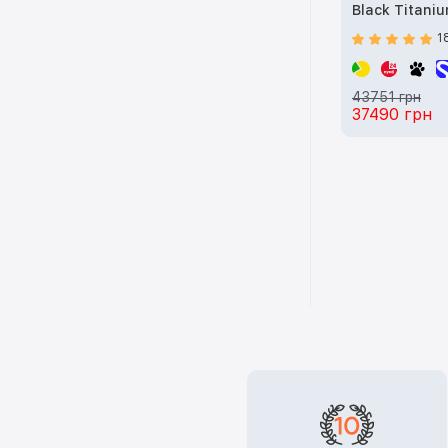
Black Titani
1
43751 грн
37490 грн