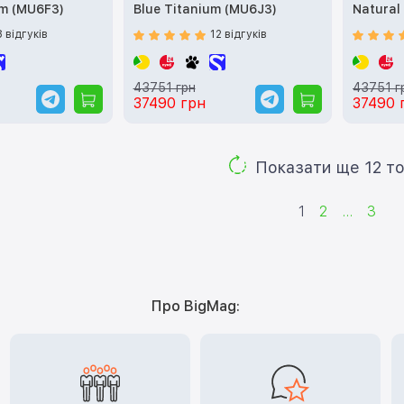
um (MU6F3)
Blue Titanium (MU6J3)
Natural
8 відгуків
12 відгуків
43751 грн
43751 г
37490 грн
37490 
Показа
1
2
...
3
Про BigMag: