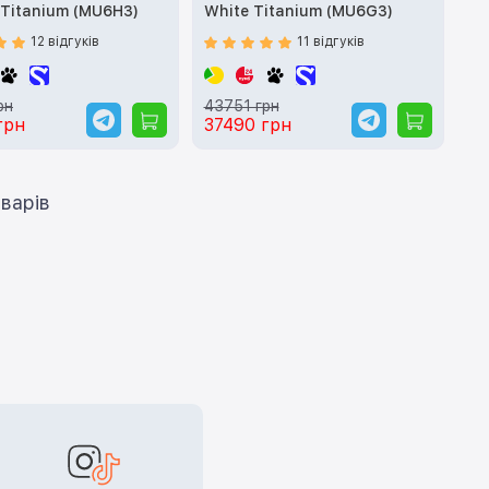
 Titanium (MU6H3)
White Titanium (MU6G3)
12 відгуків
11 відгуків
рн
43751 грн
грн
37490 грн
ти ще 12 товарів