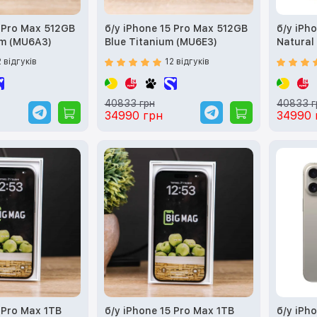
5 Pro Max 512GB
б/у iPhone 15 Pro Max 512GB
б/у iPh
um (MU6A3)
Blue Titanium (MU6E3)
Natural
2 відгуків
12 відгуків
40833 грн
40833 г
34990 грн
34990 
 Pro Max 1TB
б/у iPhone 15 Pro Max 1TB
б/у iPh