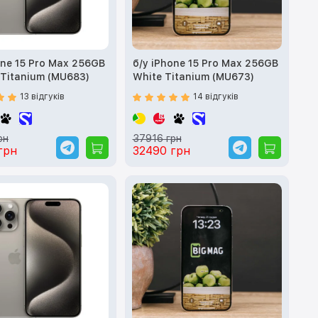
one 15 Pro Max 256GB
б/у iPhone 15 Pro Max 256GB
 Titanium (MU683)
White Titanium (MU673)
13 відгуків
14 відгуків
рн
37916 грн
грн
32490 грн