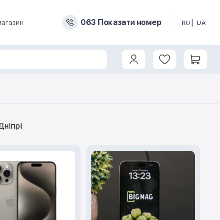
0
6
3
Показати номер
магазин
RU
UA
Дніпрі