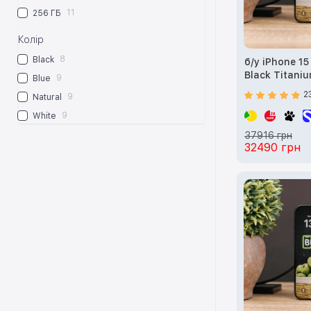
11
256 ГБ
Колір
8
Black
б/у iPhone 1
Black Titani
9
Blue
2
9
Natural
9
White
37916 грн
32490 грн