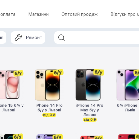
 оплата
Магазини
Оптовий продаж
Відгуки про 
in
Ремонт
one 15 б/у у
iPhone 14 Pro
iPhone 14 Pro
б/у iPhone
Львові
б/у у Львові
Max б/у у
Львів
Львові
від 0 ₴
від 0 ₴