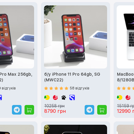
 Pro Max 256gb,
б/у iPhone 11 Pro 64gb, SG
MacBook 
2)
(MWC22)
9 відгуків
58 відгуків
10258 грн
15159 г
8790 грн
12990 