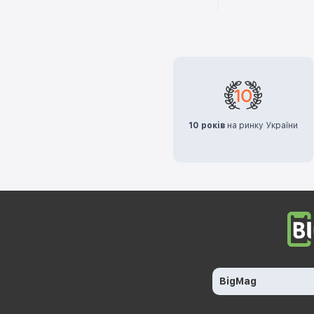
10 років
на ринку України
BigMag