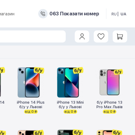
0
6
3
Показати номер
магазин
RU
UA
 14
iPhone 14 Plus
iPhone 13 Mini
б/у iPhone 13
б/у у Львові
б/у у Львові
Pro Max Львів
від 0 ₴
від 0 ₴
від 0 ₴