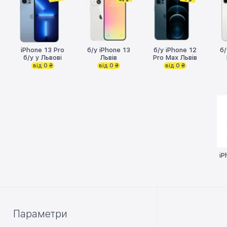
iPhone 13 Pro
б/у iPhone 13
б/у iPhone 12
б/
б/у у Львові
Львів
Pro Max Львів
від 0 ₴
від 0 ₴
від 0 ₴
iP
Параметри