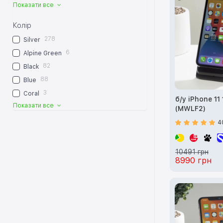
Показати все
Колір
278
Silver
6
Alpine Green
82
Black
88
Blue
3
Coral
б/у iPhone 11
Показати все
(MWLF2)
4
10491 грн
8990 грн