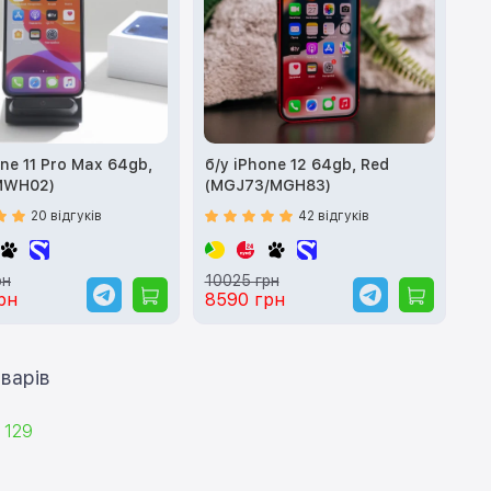
one 11 Pro Max 64gb,
б/у iPhone 12 64gb, Red
(MWH02)
(MGJ73/MGH83)
20 відгуків
42 відгуків
рн
10025 грн
рн
8590 грн
ти ще 12 товарів
129