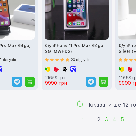
 Pro Max 64gb,
б/у iPhone 11 Pro Max 64gb,
б/у iPh
)
SG (MWHD2)
Silver 
7 відгуків
20 відгуків
11658 грн
11658 г
9990 грн
9990 г
Показа
1
...
2
3
4
5
...