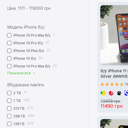
Ціна
1111
-
119000
грн
Модель iPhone б/у:
1
iPhone 15 Pro Max б/у
31
iPhone 15 Pro б/у
22
iPhone 15 Plus б/у
30
iPhone 15 б/у
22
iPhone 14 Pro Max б/у
б/у iPhone 11
Показати все
Silver (MWH5
1
Вбудована пам'ять
11
2 ТБ
155
1 ТБ
13409 грн
11490 грн
370
512 ГБ
446
256 ГБ
259
128 ГБ