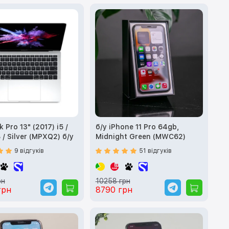
Pro 13" (2017) i5 /
б/у iPhone 11 Pro 64gb,
8/128GB / Silver (MPXQ2) б/у
Midnight Green (MWC62)
9 відгуків
51 відгуків
рн
10258 грн
грн
8790 грн