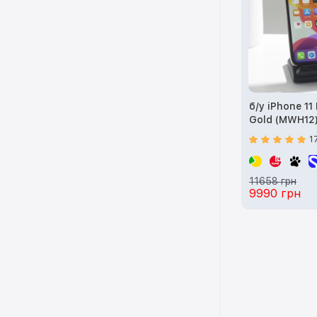
б/у iPhone 11
Gold (MWH12
1
11658 грн
9990 грн