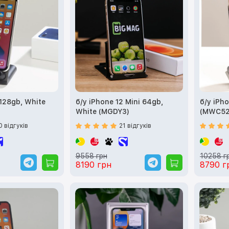
 128gb, White
б/у iPhone 12 Mini 64gb,
б/у iPh
White (MGDY3)
(MWC52
0 відгуків
21 відгуків
9558 грн
10258 г
8190 грн
8790 г