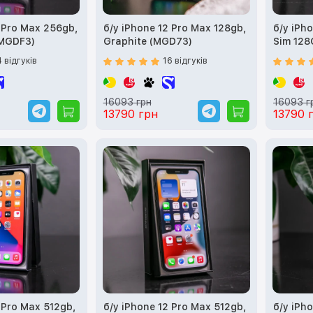
2 Pro Max 256gb,
б/у iPhone 12 Pro Max 128gb,
б/у iPh
(MGDF3)
Graphite (MGD73)
Sim 128
(MGC33
4 відгуків
16 відгуків
16093 грн
16093 г
13790 грн
13790 
 Pro Max 512gb,
б/у iPhone 12 Pro Max 512gb,
б/у iPh