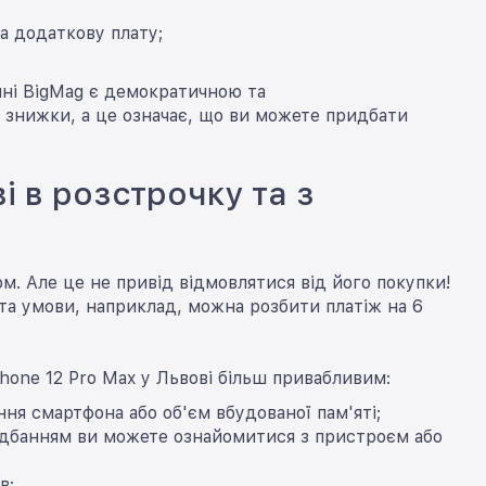
а додаткову плату;
ині BigMag є демократичною та
 знижки, а це означає, що ви можете придбати
і в розстрочку та з
. Але це не привід відмовлятися від його покупки!
а умови, наприклад, можна розбити платіж на 6
Phone 12 Pro Max у Львові більш привабливим:
ння смартфона або об'єм вбудованої пам'яті;
идбанням ви можете ознайомитися з пристроєм або
в;