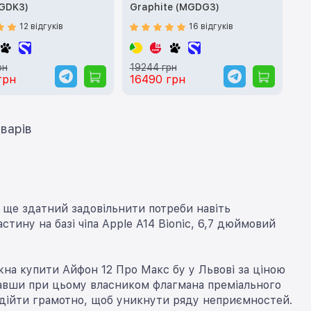
MGDK3)
Graphite (MGDG3)
12 відгуків
16 відгуків
рн
19244 грн
грн
16490 грн
ти ще 12 товарів
е ще здатний задовільнити потреби навіть
тину на базі чіпа Apple A14 Bionic, 6,7 дюймовий
жна купити Айфон 12 Про Макс бу у Львові за ціною
авши при цьому власником флагмана преміального
ідійти грамотно, щоб уникнути ряду неприємностей.