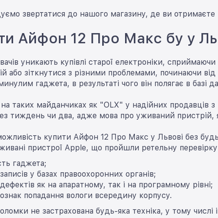
ємо звертатися до нашого магазину, де ви отримаєте га
ти Айфон 12 Про Макс бу у Ль
вачів уникають купівлі старої електроніки, сприймаючи 
ій або зіткнутися з різними проблемами, починаючи від
инулим гаджета, в результаті чого він полягає в базі д
 на таких майданчиках як "OLX" у надійних продавців 
ез тиждень чи два, адже мова про уживаний пристрій, я
можливість купити Айфон 12 Про Макс у Львові без будь
живані пристрої Apple, що пройшли ретельну перевірк
сть гаджета;
 записів у базах правоохоронних органів;
 дефектів як на апаратному, так і на програмному рівні;
 ознак попадання вологи всередину корпусу.
поломки не застрахована будь-яка техніка, у тому числі