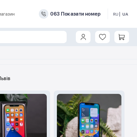
0
6
3
Показати номер
магазин
RU
UA
Львів