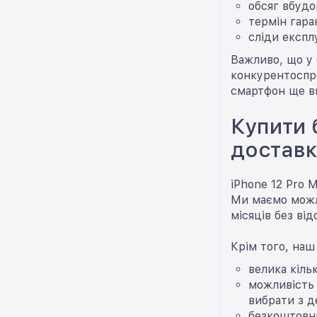
обсяг вбудо
термін гара
сліди експлу
Важливо, що у 
конкурентоспро
смартфон ще в
Купити 
достав
iPhone 12 Pro 
Ми маємо можл
місяців без від
Крім того, наш
велика кіль
можливість 
вибрати з де
безкоштовн