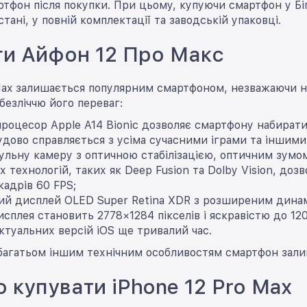
тфон після покупки. При цьому, купуючи смартфон у Бі
тані, у повній комплектації та заводській упаковці.
и Айфон 12 Про Макс
Max залишається популярним смартфоном, незважаючи на 
 безліччю його переваг:
роцесор Apple A14 Bionic дозволяє смартфону набирати 
дово справляється з усіма сучасними іграми та іншим
льну камеру з оптичною стабілізацією, оптичним зумом
х технологій, таких як Deep Fusion та Dolby Vision, доз
кадрів 60 FPS;
й дисплей OLED Super Retina XDR з розширеним динам
исплея становить 2778×1284 пікселів і яскравістю до 120
ктуальних версій iOS ще тривалий час.
багатьом іншим технічним особливостям смартфон залиш
о купувати iPhone 12 Pro Max