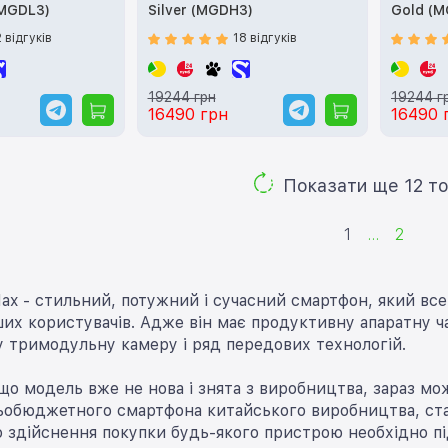
(MGDL3)
Silver (MGDH3)
Gold (
2 відгуків
18 відгуків
19244 грн
19244 г
16490 грн
16490 
Показа
1
...
2
Max - стильний, потужний і сучасний смартфон, який вс
их користувачів. Адже він має продуктивну апаратну час
у тримодульну камеру і ряд передових технологій.
що модель вже не нова і знята з виробництва, зараз мо
ьобюджетного смартфона китайського виробництва, ст
о здійснення покупки будь-якого пристрою необхідно п