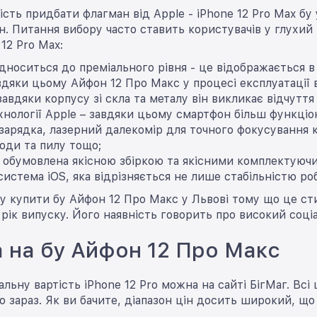
ість придбати флагман від Apple - iPhone 12 Pro Max бу
. Питання вибору часто ставить користувачів у глухий 
12 Pro Max:
дноситься до преміального рівня - це відображається в
вдяки цьому Айфон 12 Про Макс у процесі експлуатації 
завдяки корпусу зі скла та металу він викликає відчутт
хнології Apple – завдяки цьому смартфон більш функціо
зарядка, лазерний далекомір для точного фокусування к
води та пилу тощо;
- обумовлена ​​якісною збіркою та якісними комплектуюч
система iOS, яка відрізняється не лише стабільністю роб
ту купити бу Айфон 12 Про Макс у Львові тому що це ст
рік випуску. Його наявність говорить про високий соці
а на бу Айфон 12 Про Макс
альну вартість iPhone 12 Pro можна на сайті БігМаг. Всі
 зараз. Як ви бачите, діапазон цін досить широкий, що