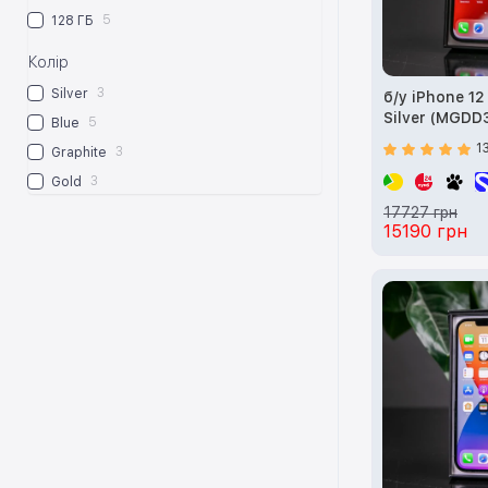
5
128 ГБ
Колір
3
Silver
б/у iPhone 1
Silver (MGDD
5
Blue
1
3
Graphite
3
Gold
17727 грн
15190 грн