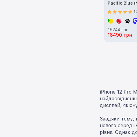
Pacific Blue 
1
19244 грн
16490 грн
iPhone 12 Pro 
найдосвідченіш
дисплей, якісн
Завдяки тому, 
нового середн
рівня. Однак д