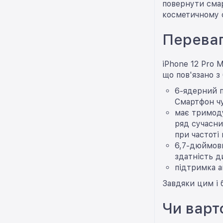
повернути смар
косметичному с
Переваг
iPhone 12 Pro 
що пов'язано з
6-ядерний п
Смартфон чу
має тримоду
ряд сучасни
при частоті 
6,7-дюймови
здатність д
підтримка а
Завдяки цим і 
Чи варт