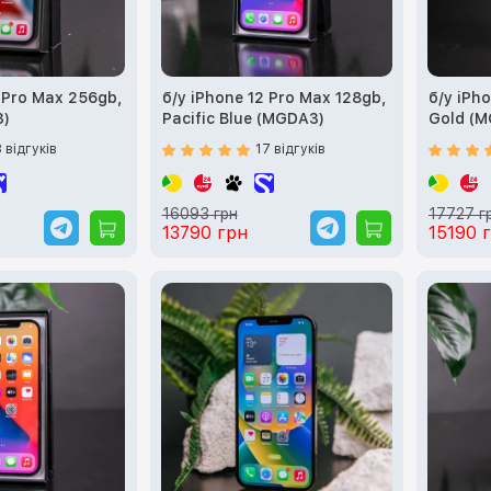
2 Pro Max 256gb,
б/у iPhone 12 Pro Max 128gb,
б/у iPh
3)
Pacific Blue (MGDA3)
Gold (M
3 відгуків
17 відгуків
16093 грн
17727 г
13790 грн
15190 