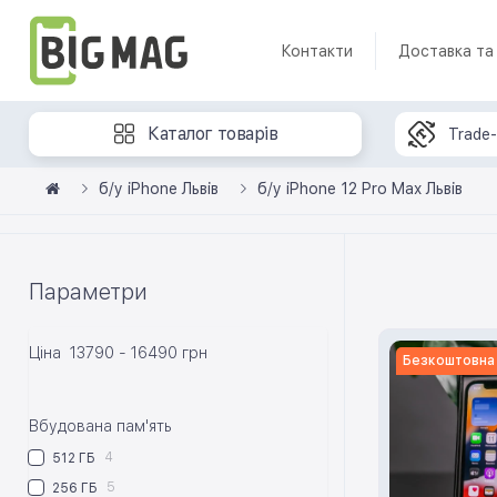
Контакти
Доставка та
Каталог товарів
Trade-
б/у iPhone Львів
б/у iPhone 12 Pro Max Львів
Параметри
Ціна
13790
-
16490
грн
Безкоштовна
Вбудована пам'ять
4
512 ГБ
5
256 ГБ