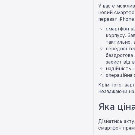
У вас є можлив
новий смартфон
переваг iPhone 
смартфон ві
корпусу. За
тактильно, 
передові те
бездротова 
захист від 
надійність 
операційна 
Крім того, вар
незважаючи на 
Яка цін
Дізнатись акту
смартфон прямо