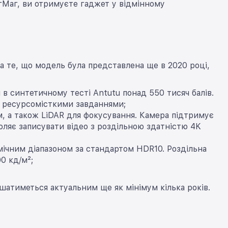
гМаг, ви отримуєте гаджет у відмінному
те, що модель була представлена ​​ще в 2020 році,
в синтетичному тесті Antutu понад 550 тисяч балів.
и ресурсомісткими завданнями;
, а також LiDAR для фокусування. Камера підтримує
воляє записувати відео з роздільною здатністю 4K
ічним діапазоном за стандартом HDR10. Роздільна
0 кд/м²;
атиметься актуальним ще як мінімум кілька років.