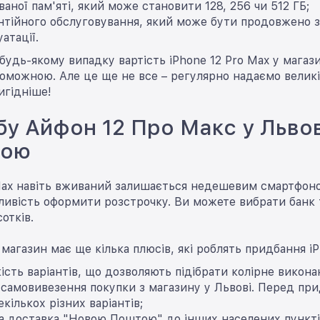
ваної пам'яті, який може становити 128, 256 чи 512 ГБ;
нтійного обслуговування, який може бути продовжено з
атації.
будь-якому випадку вартість iPhone 12 Pro Max у магаз
можною. Але це ще не все – регулярно надаємо великі
игідніше!
бу Айфон 12 Про Макс у Львов
кою
Max навіть вживаний залишається недешевим смартфоном
ивість оформити розстрочку. Ви можете вибрати банк т
сотків.
 магазин має ще кілька плюсів, які роблять придбання i
кість варіантів, що дозволяють підібрати колірне викона
самовивезення покупки з магазину у Львові. Перед пр
кількох різних варіантів;
а доставка "Новою Поштою" до інших населених пункті