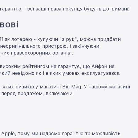
рантію, і всі ваші права покупця будуть дотримані!
вові
її як лотерею - купуючи "з рук", можна придбати
 неоригінального пристрою, і закінчуючи
аних правоохоронних органів .
з високим рейтингом не гарантує, що Айфон не
кий невідомо як і в яких умовах експлуатувався.
-яких ризиків у магазині Big Mag. У нашому магазині
у перед продажем, включаючи:
 і Apple, тому ми надаємо гарантію та можливість