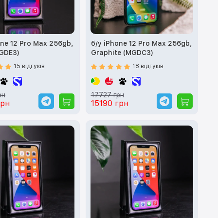
one 12 Pro Max 256gb,
б/у iPhone 12 Pro Max 256gb,
GDE3)
Graphite (MGDC3)
15 відгуків
18 відгуків
рн
17727 грн
грн
15190 грн