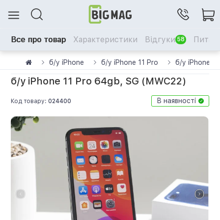
Все про товар
Характеристики
Відгуки
Питанн
58
б/у iPhone
б/у iPhone 11 Pro
б/у iPhone 1
б/у iPhone 11 Pro 64gb, SG (MWC22)
В наявності
Код товару:
024400