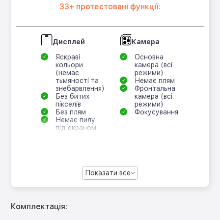
33+ протестовані функції:
Дисплей
Камера
Яскраві
Основна
кольори
камера (всі
(немає
режими)
тьмяності та
Немає плям
знебарвлення)
Фронтальна
Без битих
камера (всі
пікселів
режими)
Без плям
Фокусування
Немає пилу
під екраном
Показати все
Комплектація: