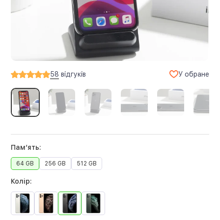
У обране
58
відгуків
Памʼять:
64 GB
256 GB
512 GB
Колір: