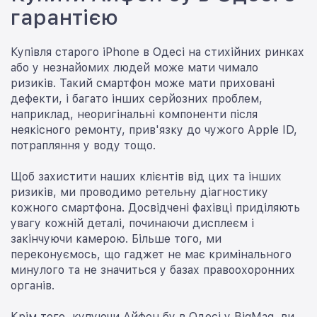
гарантією
Купівля старого iPhone в Одесі на стихійних ринках
або у незнайомих людей може мати чимало
ризиків. Такий смартфон може мати приховані
дефекти, і багато інших серйозних проблем,
наприклад, неоригінальні компоненти після
неякісного ремонту, прив'язку до чужого Apple ID,
потрапляння у воду тощо.
Щоб захистити наших клієнтів від цих та інших
ризиків, ми проводимо ретельну діагностику
кожного смартфона. Досвідчені фахівці приділяють
увагу кожній деталі, починаючи дисплеєм і
закінчуючи камерою. Більше того, ми
переконуємось, що гаджет не має кримінального
минулого та не значиться у базах правоохоронних
органів.
Крім того, купуючи Айфон бу в Одесі у BigMag, ви