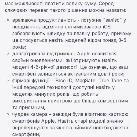
має можливості платити велику суму. Серед
ключових переваг такого рішення можна назвати:
вражаюча продуктивність - потужне "залізо" у
поєднанні з відмінно оптимізованою iOS
забезпечують швидку та плавну роботу, причому
це стосується навіть моделей віком понад 3-5
років;
довготривала підтримка - Apple славиться
своїми оновленнями, які отримують навіть
моделі 4-5-річної давності. Це означає, що ваш
смартфон залишиться актуальним довгі роки;
фірмові функції – Face ID, MagSafe, True Tone та
інші передові технології доступні навіть у
моделях минулих років, що робить
використання пристрою ще більш комфортним
та приємним;
чудова камера – завжди була візитною карткою
смартфонів Apple. Навіть старі моделі значно
перевершують за якістю зйомки нові бюджетні
смартфони;