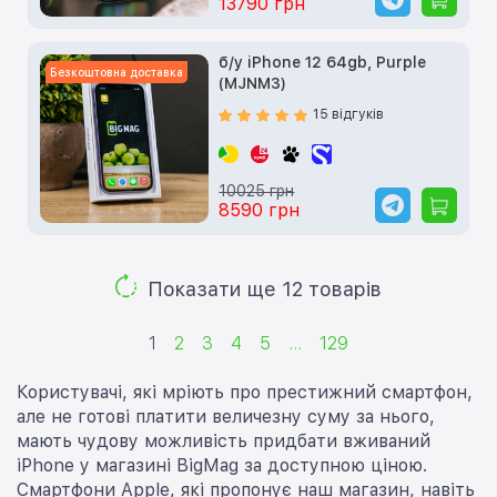
13790 грн
б/у iPhone 12 64gb, Purple
Безкоштовна доставка
(MJNM3)
15 відгуків
10025 грн
8590 грн
Показати ще 12 товарів
1
2
3
4
5
...
129
Користувачі, які мріють про престижний смартфон,
але не готові платити величезну суму за нього,
мають чудову можливість придбати вживаний
iPhone у магазині BigMag за доступною ціною.
Смартфони Apple, які пропонує наш магазин, навіть