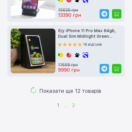
15626 грн
13390 грн
б/у iPhone 11 Pro Max 64gb,
Dual Sim Midnight Green
(MWF02)
16 відгуків
11658 грн
9990 грн
Показати ще 12 товарів
1
...
2