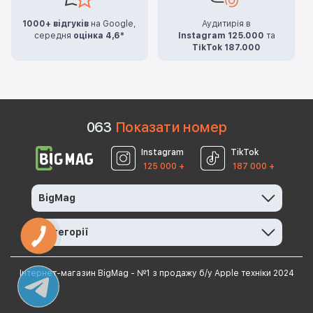
1000+ відгуків
на Google,
Аудитирія в
середня
оцінка 4,6*
Instagram 125.000
та
TikTok 187.000
0
6
3
Показати номер
Instagram
TikTok
125 000 +
187 000 +
BigMag
Категорії
КНОПКА
ЗВ'ЯЗКУ
Інтернет-магазин BigMag - №1 з продажу б/у Apple техніки 2024