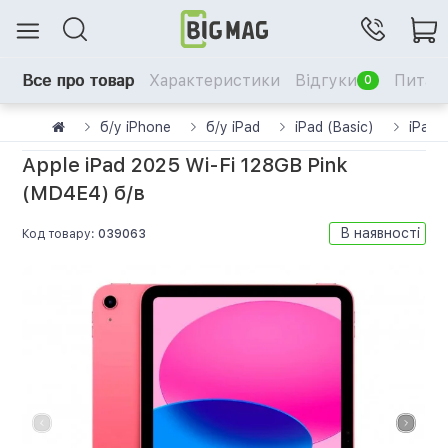
Все про товар
Характеристики
Відгуки
Питанн
0
б/у iPhone
б/у iPad
iPad (Basic)
iPad 
Apple iPad 2025 Wi-Fi 128GB Pink
(MD4E4) б/в
В наявності
Код товару:
039063