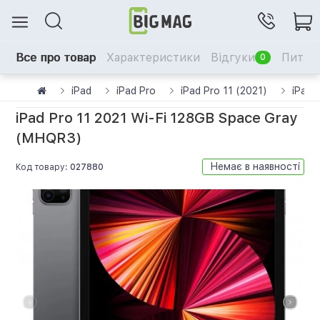
Все про товар
Характеристики
Відгуки
Питанн
0
iPad
iPad Pro
iPad Pro 11 (2021)
iPad 
iPad Pro 11 2021 Wi-Fi 128GB Space Gray
(MHQR3)
Немає в наявності
Код товару:
027880