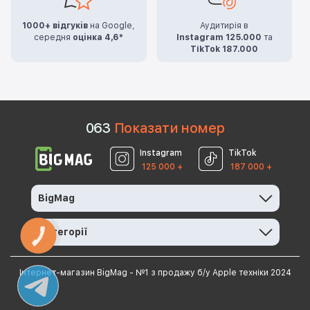
1000+ відгуків
на Google,
Аудитирія в
середня
оцінка 4,6*
Instagram 125.000
та
TikTok 187.000
0
6
3
Показати номер
Instagram
TikTok
125 000 +
187 000 +
BigMag
Категорії
КНОПКА
ЗВ'ЯЗКУ
Інтернет-магазин BigMag - №1 з продажу б/у Apple техніки 2024