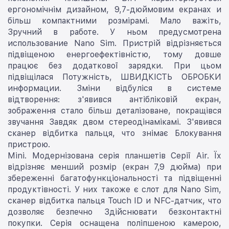
ергономічнім дизайном, 9,7-дюймовим екранах и
більш компактними розмірамі. Мало важіть,
Зручний в работе. У ньом предусмотрена
использование Nano Sim. Пристрій відрізняється
підвіщеною енергоефектівністю, тому довше
працює без додаткової зарядки. При цьом
підвіщілася Потужність, ШВИДКІСТЬ ОБРОБКИ
информации. Зміни відбуліся в системе
відтворення: з'явився антібліковій екран,
зображення стало більш деталізоване, покращівся
звучання Завдяк двом стереодінамікамі. З'явився
сканер відбитка пальця, что знімає Блокування
пристрою.
Mini. Модернізована серія планшетів Серії Air. Їх
відрізняє менший розмір (екран 7,9 дюйма) при
збереженні багатофункціональності та підвіщенні
продуктівності. У них такоже є слот для Nano Sim,
сканер відбитка пальця Touch ID и NFC-датчик, что
дозволяє безпечно Здійснювати безконтактні
покупки. Серія оснащена поліпшеною камерою,