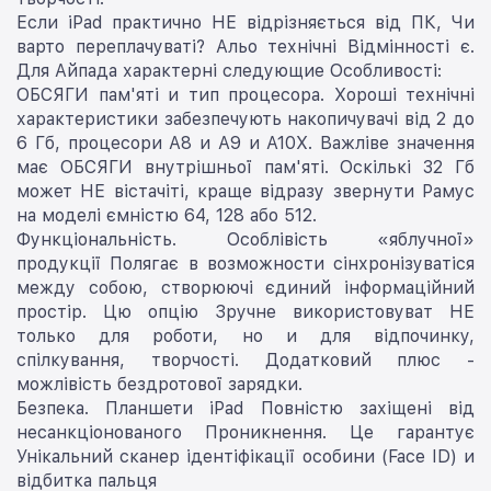
Если iPad практично НЕ відрізняється від ПК, Чи
варто переплачуваті? Альо технічні Відмінності є.
Для Айпада характерні следующие Особливості:
ОБСЯГИ пам'яті и тип процесора. Хороші технічні
характеристики забезпечують накопичувачі від 2 до
6 Гб, процесори А8 и А9 и А10Х. Важліве значення
має ОБСЯГИ внутрішньої пам'яті. Оскількі 32 Гб
может НЕ вістачіті, краще відразу звернути Рамус
на моделі ємністю 64, 128 або 512.
Функціональність. Особлівість «яблучної»
продукції Полягає в возможности сінхронізуватіся
между собою, створюючі єдиний інформаційний
простір. Цю опцію Зручне використовуват НЕ
только для роботи, но и для відпочинку,
спілкування, творчості. Додатковий плюс -
можлівість бездротової зарядки.
Безпека. Планшети iPad Повністю захіщені від
несанкціонованого Проникнення. Це гарантує
Унікальний сканер ідентіфікації особини (Face ID) и
відбитка пальця