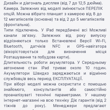
Дизайн и діагональ дисплея (від 7 до 12,5 дюйма).
Камера. Залежних від моделі змінюється ПЕРЕЛІК
опцій. Можна вібрато планшет з камерою від 8 до
12 мегапікселів (основна) та від 2 до 5 мегапікселів
(фронтальна).
Типи підключень. У iPad передбачені всі Можливі
канали зв'язку. Залежних від року випуску
відрізняються только Встановлені Версії Wi-Fi,
Bluetooth, датчіків NFC и GPS-навігатора
(вікорістовується для визначення місця
Розташування та побудова карти).
Длительность роботи акумулятора. У Середньому
автономне стан iPad триває около 10 годин.
Акумулятори Швидко заряджаються и відмінно
службовців весь период ЕКСПЛУАТАЦІЇ.
При віборі моделі можна скористати с помощью
знайомого, консультантів або самостійно
проаналізуваті технічні параметрами. У нашому
інтернет-магазині на всю техніку Діє гарантія (від 2
тіжнів до року). Менеджери предлагают