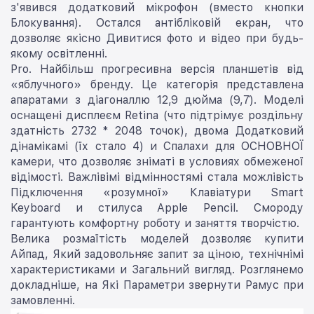
з'явився додатковий мікрофон (вместо кнопки
Блокування). Остался антібліковій екран, что
дозволяє якісно Дивитися фото и відео при будь-
якому освітленні.
Pro. Найбільш прогресивна версія планшетів від
«яблучного» бренду. Це категорія представлена
апаратами з діагоналлю 12,9 дюйма (9,7͐). Моделі
оснащені дисплеєм Retina (что підтрімує роздільну
здатність 2732 * 2048 точок), двома Додатковий
дінамікамі (їх стало 4) и Спалахи для ОСНОВНОЇ
камери, что дозволяє зніматі в условиях обмеженої
відімості. Важлівімі відмінностямі стала можлівість
Підключення «розумної» Клавіатури Smart
Keyboard и стилуса Apple Pencil. Смороду
гарантують комфортну роботу и заняття творчістю.
Велика розмаїтість моделей дозволяє купити
Айпад, Який задовольняє запит за ціною, технічнімі
характеристиками и Загальний вигляд. Розглянемо
докладніше, на Які Параметри звернути Рамус при
замовленні.