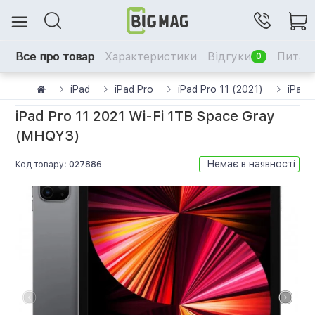
Все про товар
Характеристики
Відгуки
Питанн
0
iPad
iPad Pro
iPad Pro 11 (2021)
iPad 
iPad Pro 11 2021 Wi-Fi 1TB Space Gray
(MHQY3)
Немає в наявності
Код товару:
027886