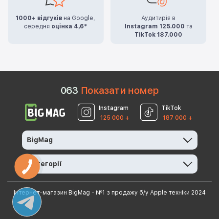
1000+ відгуків
на Google,
Аудитирія в
середня
оцінка 4,6*
Instagram 125.000
та
TikTok 187.000
0
6
3
Показати номер
Instagram
TikTok
125 000 +
187 000 +
BigMag
Категорії
КНОПКА
ЗВ'ЯЗКУ
Інтернет-магазин BigMag - №1 з продажу б/у Apple техніки 2024